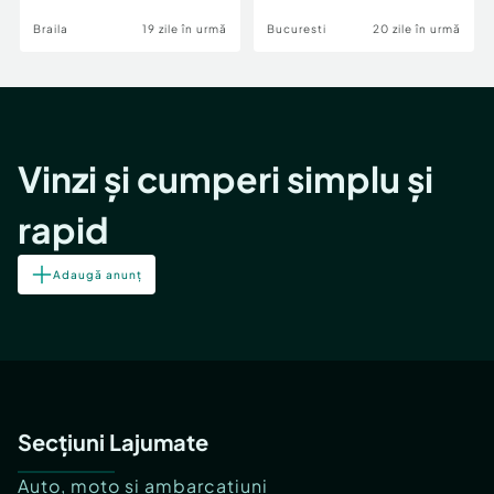
Braila
19 zile în urmă
Bucuresti
20 zile în urmă
Vinzi și cumperi simplu și
rapid
Adaugă anunț
Secțiuni Lajumate
Auto, moto și ambarcațiuni