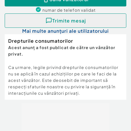
Porturi1 x RJ-45
1 x Audio Out/Microfon
numar de telefon
validat
4 x USB 3.2
2 x USB 3.2 Type C Gen 2
Trimite mesaj
1 x HDMI 2.1Retea10/100/1000Wireless802.11 ax
Mai multe anunțuri ale utilizatorului
2x2Versiune Bluetooth5.2
Software
Drepturile consumatorilor
Sistem de operareNO OS
Acest anunț a fost publicat de către un vânzător
Caracteristici generale
privat.
Tastatura numericaDaGreutate2.5 KgDimensiuni
(W x H x D)363.4 x 260.35 x 22.45 - 26.75
Ca urmare, legile privind drepturile consumatorilor
mmLimba tastaturaTastatura
nu se aplică în cazul achizițiilor pe care le faci de la
internationalaSecuritateFirmware TPM 2.0
acest vânzător. Este deosebit de important să
E-shutterMaterialPlastic
respecți sfaturile noastre cu privire la siguranță în
AluminiuAccesorii incluseAdaptor
interacțiunile cu vânzători privați.
300WCaracteristici cheieCamera web
Tastatura iluminata
Touchpad care accepta gesturi de atingeri
multiple
Dolby Vision™
Tastatura iluminata RGB 4 zone