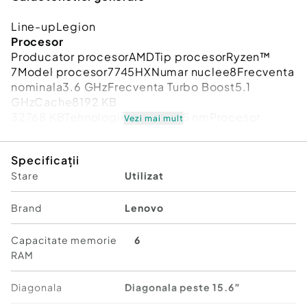
Line-upLegion
Procesor
Producator procesorAMDTip procesorRyzen™
7Model procesor7745HXNumar nuclee8Frecventa
nominala3.6 GHzFrecventa Turbo Boost5.1
GHzCache8192 KB
32768 KBTehnologie procesor5 nmProcesor
Vezi mai mult
grafic integratAMD Radeon™ 610M
Afisare
Specificații
Diagonala display16 inchFormat
Stare
Utilizat
displayWQXGATehnologie displayIPSRata de
refresh240 HzLuminozitate500 ntFinisaj
displayAnti-GlareTouchscreenNuRezolutie2560 x
Brand
Lenovo
1600
Memorie
Capacitate memorie
6
Capacitate memorie32 GBTip
RAM
memorieDDR5Numar sloturi2Sloturi
ocupate2Frecventa5200 MHzCapacitate
Diagonala
Diagonala peste 15.6”
memorie maxima suportata32 GB