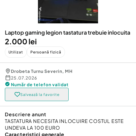
Locuri de munca
Utilaje agricole si industriale
Servicii
Piese auto si accesorii
Animale de companie
Dacia Duster
Afaceri și echipamente profesionale
Laptop gaming legion tastatura trebuie inlocuita
Inchiriere Bunuri si Vehicule
2.000 lei
Utilizat
Persoană fizică
Drobeta Turnu Severin
,
MH
25.07.2026
Număr de telefon
validat
Salvează la favorite
Descriere anunt
TASTATURA NECESITA INLOCUIRE COSTUL ESTE
UNDEVA LA 100 EURO
Caracteristici generale