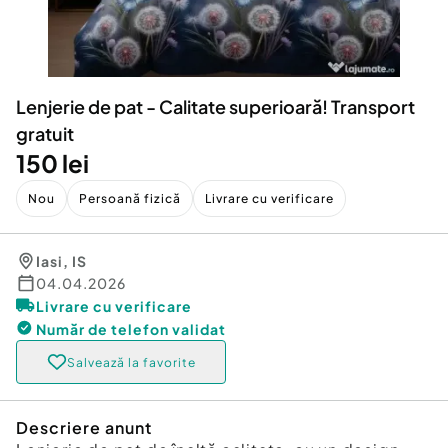
Locuri de munca
Utilaje agricole si industriale
Servicii
Piese auto si accesorii
Animale de companie
Dacia Duster
Afaceri și echipamente profesionale
Lenjerie de pat - Calitate superioară! Transport
Inchiriere Bunuri si Vehicule
gratuit
150 lei
Nou
Persoană fizică
Livrare cu verificare
Iasi
,
IS
04.04.2026
Livrare cu verificare
Număr de telefon
validat
Salvează la favorite
Descriere anunt