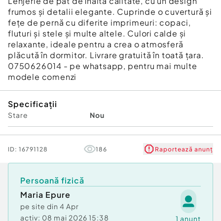
Lenjerie de pat de înaltă calitate, cu un design
frumos și detalii elegante. Cuprinde o cuvertură și
fețe de pernă cu diferite imprimeuri: copaci,
fluturi și stele și multe altele. Culori calde și
relaxante, ideale pentru a crea o atmosferă
plăcută în dormitor. Livrare gratuită în toată țara.
0750626014 - pe whatsapp, pentru mai multe
modele comenzi
Specificații
Stare
Nou
ID:
16791128
186
Raportează anunț
Persoană fizică
Maria Epure
pe site din
4 Apr
activ:
08 mai 2026 15:38
1
anunț