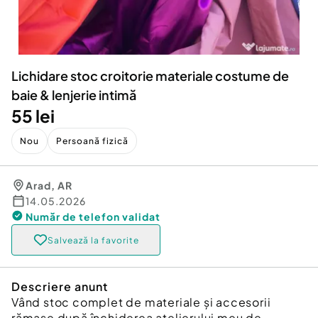
Locuri de munca
Utilaje agricole si industriale
Servicii
Piese auto si accesorii
Animale de companie
Dacia Duster
Afaceri și echipamente profesionale
Lichidare stoc croitorie materiale costume de
Inchiriere Bunuri si Vehicule
baie & lenjerie intimă
55 lei
Nou
Persoană fizică
Arad
,
AR
14.05.2026
Număr de telefon
validat
Salvează la favorite
Descriere anunt
Vând stoc complet de materiale și accesorii
rămase după închiderea atelierului meu de