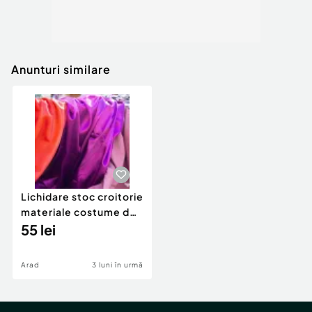
Anunturi similare
Lichidare stoc croitorie
materiale costume de
baie & lenjerie intimă
55 lei
Arad
3 luni în urmă