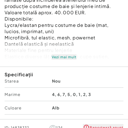
producție costume de baie și lenjerie intimă.
Valoare totală aprox. 40.000 EUR.
Disponibile:
Lycra/elastan pentru costume de baie (mat,
lucios, imprimat, uni)
Microfibră, tul elastic, mesh, powernet
Dantelă elastică și neelastică
Materiale fine pentru lenjerie
Elastice diverse lățimi, bureți și cupe sutien,
Vezi mai mult
sârmă sutien
Copci, capse, inele, reglatoare, bretele
Specificații
Etichete, ață industrială, bie, accesorii
Starea
Nou
Majoritatea
noi sau aproape noi
.
Vând
en-gros
(preferat, preț avantajos) sau
la
bucată
. Nu dau la preț de nimic – materialele au
Marime
4, 6, 7, 5, 0, 1, 2, 3
valoare reală, dar sunt deschis(ă) la negociere
serioasă, mai ales pentru cantități mari.
Culoare
Alb
Ideal pentru ateliere, producători, designeri,
magazine de mercerie, creatori handmade.
ID:
16838332
134
Raportează anunț