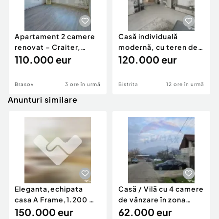
Apartament 2 camere
Casă individuală
renovat – Craiter,
modernă, cu teren de
Brașov | 55 mp | E
110.000 eur
1.356 mp – la doa
120.000 eur
Brasov
3 ore în urmă
Bistrita
12 ore în urmă
Anunturi similare
Eleganta,echipata
Casă / Vilă cu 4 camere
casa A Frame,1.200 mp
de vânzare în zona
teren,deschidere Pia
150.000 eur
Periferie
62.000 eur