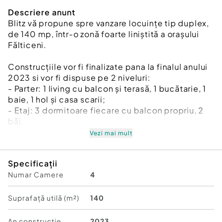
Descriere anunt
Blitz vă propune spre vanzare locuințe tip duplex,
de 140 mp, într-o zonă foarte liniștită a orașului
Fălticeni.
Construcțiile vor fi finalizate pana la finalul anului
2023 si vor fi dispuse pe 2 niveluri:
- Parter: 1 living cu balcon și terasă, 1 bucătarie, 1
baie, 1 hol și casa scarii;
- Etaj: 3 dormitoare fiecare cu balcon propriu, 2
băi.
Vezi mai mult
Locuințele sunt construite cu materiale de cea
mai înaltă calitate, și anume:
Specificații
- cărămidă porotherm;
Numar Camere
4
- polistiren grafitat;
- izolație poliuretanică;
- vată bazaltică;
Suprafață utilă (m²)
140
- podul este construit din dulapi de 20.
An constructie
2023