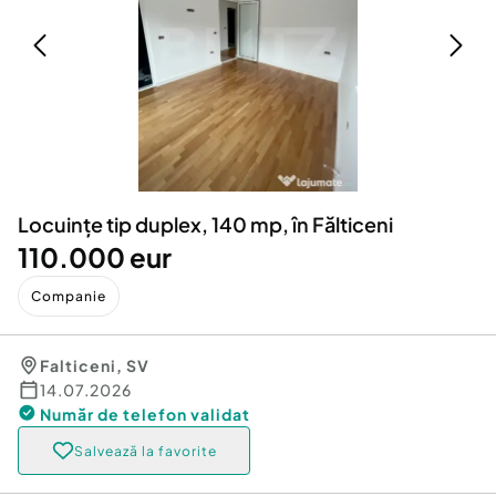
Locuri de munca
Utilaje agricole si industriale
Servicii
Piese auto si accesorii
Animale de companie
Dacia Duster
Afaceri și echipamente profesionale
Inchiriere Bunuri si Vehicule
Locuințe tip duplex, 140 mp, în Fălticeni
110.000 eur
Companie
Falticeni
,
SV
14.07.2026
Număr de telefon
validat
Salvează la favorite