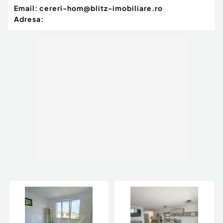
Email:
cereri-hom@blitz-imobiliare.ro
Adresa: