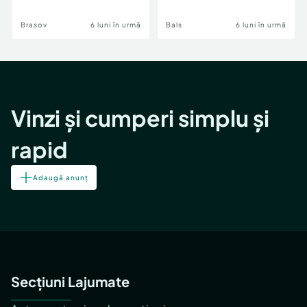
Brasov
6 luni în urmă
Bals
6 luni în urmă
Vinzi și cumperi simplu și
rapid
Adaugă anunț
Secțiuni Lajumate