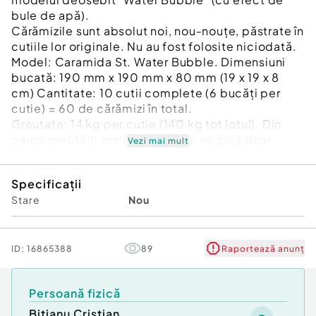
bule de apă).
Cărămizile sunt absolut noi, nou-nouțe, păstrate în
cutiile lor originale. Nu au fost folosite niciodată.
Model: Caramida St. Water Bubble. Dimensiuni
bucată: 190 mm x 190 mm x 80 mm (19 x 19 x 8
cm) Cantitate: 10 cutii complete (6 bucăți per
cutie) = 60 de cărămizi în total.
Greutate: 14 kg per cutie (140 kg tot lotul). Din
cauza greutății mari (140 kg), se asigură doar
Vezi mai mult
ridicare personală
Specificații
Stare
Nou
ID:
16865388
89
Raportează anunț
Persoană fizică
Bițianu Cristian