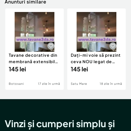
Anunturi similare
Tavane decorative din
Dați-mi voie să prezint
membrană extensibilă
ceva NOU legat de
la montaj. Fără îmbinări
145 lei
amenajarea
145 lei
și vopsire.
interiorului. Ce?
Botosani
17 zile în urmă
Satu Mare
18 zile în urmă
Vinzi și cumperi simplu și