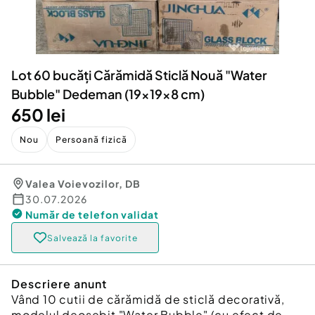
Locuri de munca
Utilaje agricole si industriale
Servicii
Piese auto si accesorii
Animale de companie
Dacia Duster
Afaceri și echipamente profesionale
Lot 60 bucăți Cărămidă Sticlă Nouă "Water
Inchiriere Bunuri si Vehicule
Bubble" Dedeman (19x19x8 cm)
650 lei
Nou
Persoană fizică
Valea Voievozilor
,
DB
30.07.2026
Număr de telefon
validat
Salvează la favorite
Descriere anunt
Vând 10 cutii de cărămidă de sticlă decorativă,
modelul deosebit "Water Bubble" (cu efect de