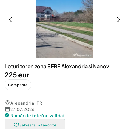
Locuri de munca
Utilaje agricole si industriale
Servicii
Piese auto si accesorii
Animale de companie
Dacia Duster
Afaceri și echipamente profesionale
Inchiriere Bunuri si Vehicule
Loturi teren zona SERE Alexandria si Nanov
225 eur
Companie
Alexandria
,
TR
27.07.2026
Număr de telefon
validat
Salvează la favorite