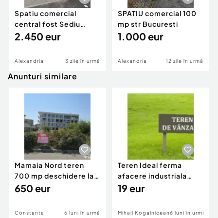
Spatiu comercial
SPATIU comercial 100
central fost Sediu
mp str Bucuresti
Banca Alphabank
2.450 eur
1.000 eur
Alexandria
3 zile în urmă
Alexandria
12 zile în urmă
Anunturi similare
Mamaia Nord teren
Teren Ideal ferma
700 mp deschidere la
afacere industriala
D24 si D25
650 eur
deschidere 71 ml la
19 eur
DN2A
Constanta
6 luni în urmă
Mihail Kogalniceanu
6 luni în urmă