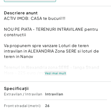
Descriere anunt
ACTIV IMOB: CASA te bucuri!!!
NOU PE PIATA - TERENURI INTRAVILANE pentru
constructii
Va propunem spre vanzare Loturi de teren
intravilan in ALEXANDRIA Zona SERE si loturi de
teren in Nanov
Terenuri in Alexandria zona SERE - langa Strand
Mara - 225 euro /mp
Vezi mai mult
- 2 loturi teren intravlan a cate 520 mp fiecare
Specificații
(26mx20m) pe Str.Aleea MAGNOLIEI la 225 /euro
Extravilan / Intravilan
Intravilan
mp (pret pentru 1 teren 117000 euro)
-4 loturi de teren intravilan a cate 300 mp fiecare
Front stradal (metri)
26
(15mx20m) pe Str.Aleea LALELELOR la 225