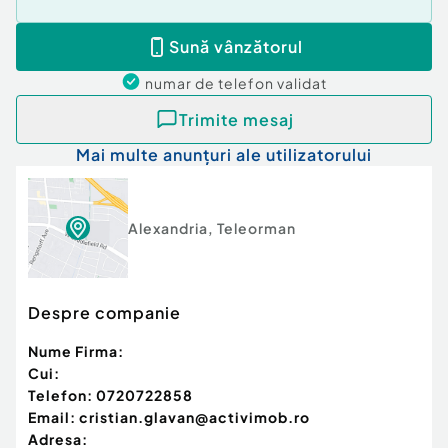
Pentru vizionare , rezervare sau cumparare puteti
suna la nr din anunt 0720722858 Cristian Glavan
Sună vânzătorul
Imobiliare Activ Imob Alexandria
numar de telefon
validat
Oferta Exclusiva Agentia Imobiliara Activ Imob -
Trimite mesaj
Cristian Glavan
Mai multe anunțuri ale utilizatorului
Id intern 226374 / 229541
Alexandria
,
Teleorman
Despre companie
Nume Firma:
Cui:
Telefon:
0720722858
Email:
cristian.glavan@activimob.ro
Adresa: