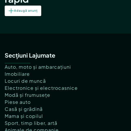
Adaugă anunț
Secțiuni Lajumate
Auto, moto și ambarcațiuni
Imobiliare
Locuri de muncă
Electronice și electrocasnice
Modă și frumusețe
Piese auto
Casă și grădină
Mama și copilul
Sport, timp liber, artă
Animale de companie