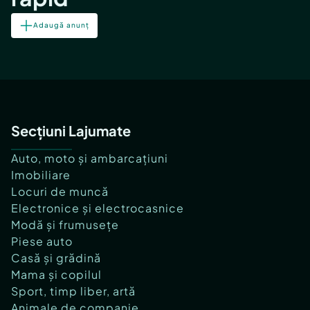
Adaugă anunț
Secțiuni Lajumate
Auto, moto și ambarcațiuni
Imobiliare
Locuri de muncă
Electronice și electrocasnice
Modă și frumusețe
Piese auto
Casă și grădină
Mama și copilul
Sport, timp liber, artă
Animale de companie