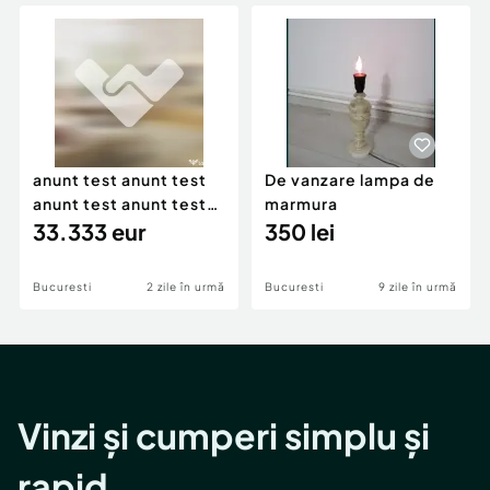
Locuri de munca
Utilaje agricole si industriale
Servicii
Piese auto si accesorii
Animale de companie
Dacia Duster
Afaceri și echipamente profesionale
Inchiriere Bunuri si Vehicule
anunt test anunt test
De vanzare lampa de
anunt test anunt test
marmura
anunt test
33.333 eur
350 lei
Bucuresti
2 zile în urmă
Bucuresti
9 zile în urmă
Vinzi și cumperi simplu și
rapid