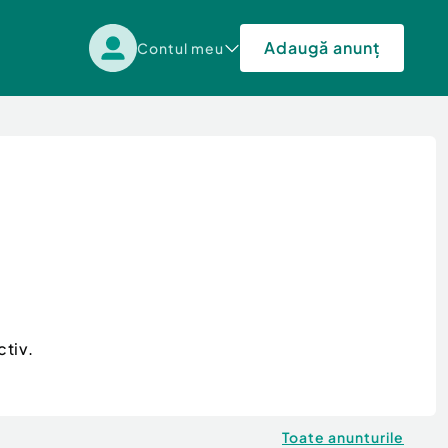
Adaugă anunț
Contul meu
ctiv.
Toate anunturile