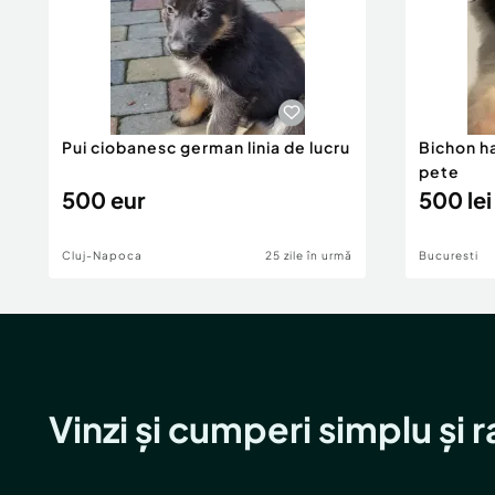
Pui ciobanesc german linia de lucru
Bichon h
pete
500 eur
500 lei
Cluj-Napoca
25 zile în urmă
Bucuresti
Vinzi și cumperi simplu și 