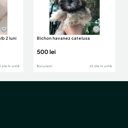
b 2 luni
Bichon havanez catelusa
500 lei
5 zile în urmă
Bucuresti
25 zile în urmă