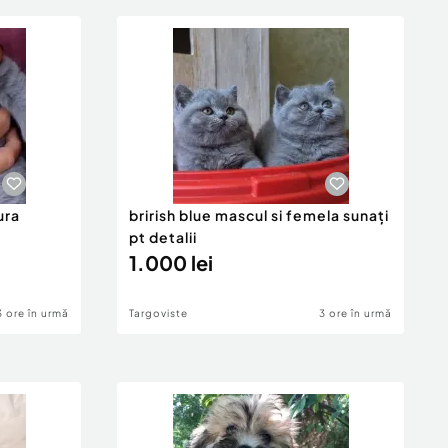
ura
brirish blue mascul si femela sunați
pt detalii
1.000 lei
3 ore în urmă
Targoviste
3 ore în urmă