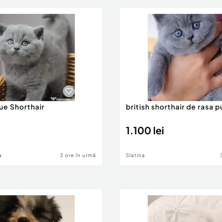
lue Shorthair
british shorthair de rasa p
1.100 lei
a
3 ore în urmă
Slatina