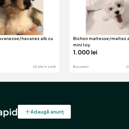
avanesse/havanez alb cu
Bichon maltesse/maltez al
mini toy
1.000 lei
25 zile în urmă
Bucuresti
2
rapid
Adaugă anunț