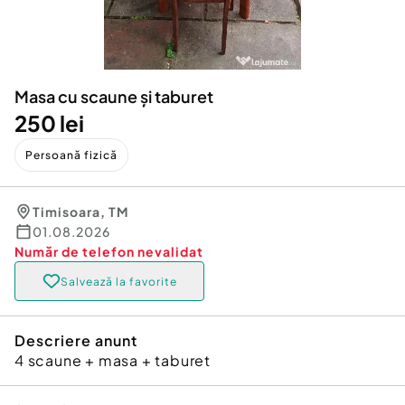
Locuri de munca
Utilaje agricole si industriale
Servicii
Piese auto si accesorii
Animale de companie
Dacia Duster
Afaceri și echipamente profesionale
Masa cu scaune și taburet
Inchiriere Bunuri si Vehicule
250 lei
Persoană fizică
Timisoara
,
TM
01.08.2026
Număr de telefon
nevalidat
Salvează la favorite
Descriere anunt
4 scaune + masa + taburet