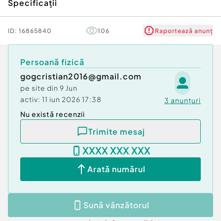
Specificații
ID:
16865840
106
Raportează anunț
Persoană fizică
gogcristian2016@gmail.com
pe site din
9 Jun
activ:
11 iun 2026 17:38
3
anunțuri
Nu există recenzii
Trimite mesaj
XXXX XXX XXX
Arată numărul
Sună vânzătorul