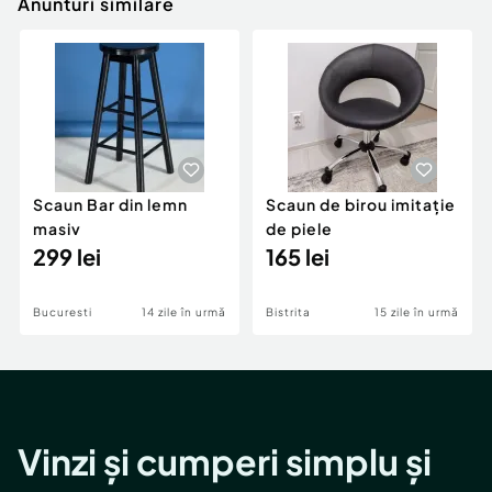
Anunturi similare
Scaun Bar din lemn
Scaun de birou imitație
masiv
de piele
299 lei
165 lei
Bucuresti
14 zile în urmă
Bistrita
15 zile în urmă
Vinzi și cumperi simplu și