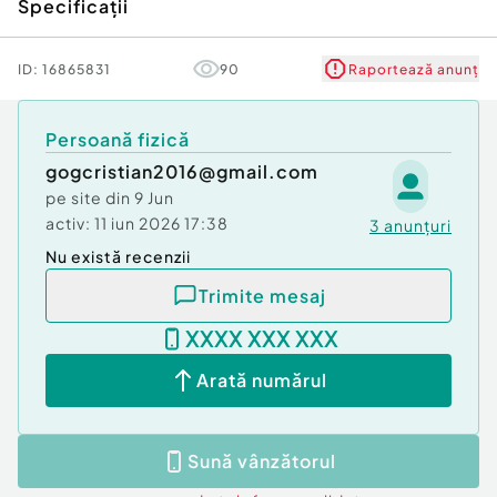
Specificații
ID:
16865831
90
Raportează anunț
Persoană fizică
gogcristian2016@gmail.com
pe site din
9 Jun
activ:
11 iun 2026 17:38
3
anunțuri
Nu există recenzii
Trimite mesaj
XXXX XXX XXX
Arată numărul
Sună vânzătorul