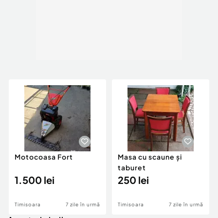
Motocoasa Fort
Masa cu scaune și
taburet
1.500 lei
250 lei
Timisoara
7 zile în urmă
Timisoara
7 zile în urmă