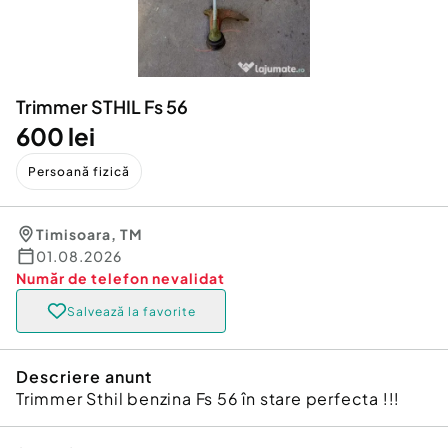
Locuri de munca
Utilaje agricole si industriale
Servicii
Piese auto si accesorii
Animale de companie
Dacia Duster
Afaceri și echipamente profesionale
Trimmer STHIL Fs 56
Inchiriere Bunuri si Vehicule
600 lei
Persoană fizică
Timisoara
,
TM
01.08.2026
Număr de telefon
nevalidat
Salvează la favorite
Descriere anunt
Trimmer Sthil benzina Fs 56 în stare perfecta !!!