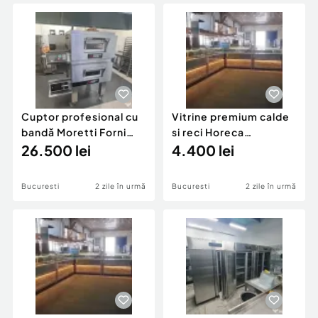
Locuri de munca
Utilaje agricole si industriale
Servicii
Piese auto si accesorii
Animale de companie
Dacia Duster
Afaceri și echipamente profesionale
Inchiriere Bunuri si Vehicule
Cuptor profesional cu
Vitrine premium calde
bandă Moretti Forni
si reci Horeca
electric – Italia – Stare
26.500 lei
Bucuresti
4.400 lei
foarte bună
Bucuresti
2 zile în urmă
Bucuresti
2 zile în urmă