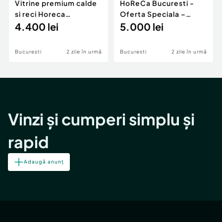
Vitrine premium calde
HoReCa Bucuresti -
si reci Horeca
Oferta Speciala –
Bucuresti
4.400 lei
Echipamente putin
5.000 lei
folosite
Bucuresti
2 zile în urmă
Bucuresti
2 zile în urmă
Vinzi și cumperi simplu și
rapid
Adaugă anunț