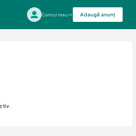
Adaugă anunț
Contul meu
ctiv.