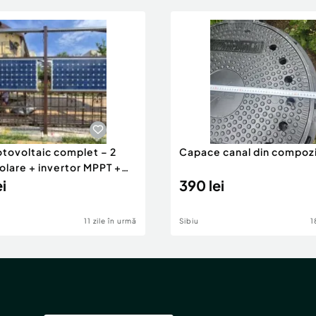
otovoltaic complet – 2
Capace canal din compoz
olare + invertor MPPT +
or.
ei
390 lei
11 zile în urmă
Sibiu
1