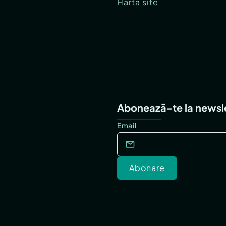
Hartă site
Abonează-te la newsl
Email
Abonare