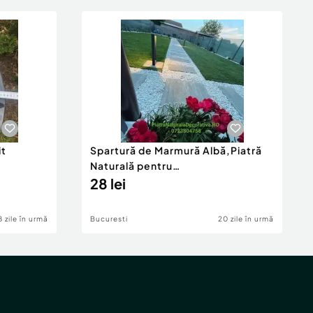
it
Spartură de Marmură Albă,Piatră
Naturală pentru
Decor,Peisagistică
28 lei
8 zile în urmă
Bucuresti
20 zile în urmă