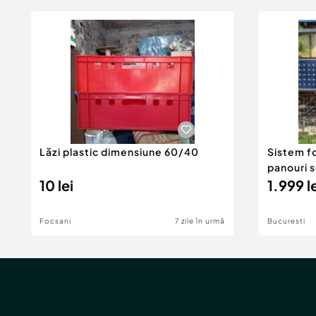
Lăzi plastic dimensiune 60/40
Sistem f
panouri s
10 lei
acumulat
1.999 l
Focsani
7 zile în urmă
Bucuresti