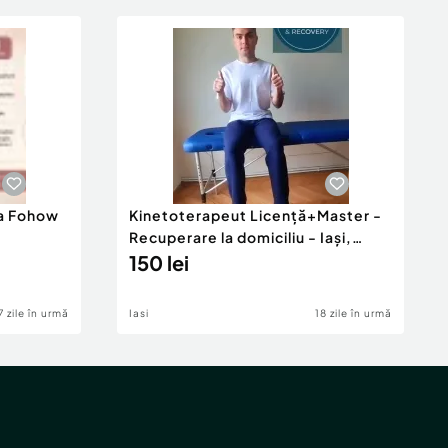
ia Fohow
Kinetoterapeut Licență+Master -
Recuperare la domiciliu - Iași,
România
150 lei
7 zile în urmă
Iasi
18 zile în urmă