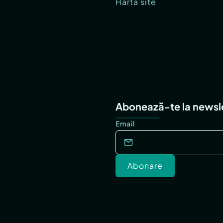
Hartă site
Abonează-te la newsl
Email
Abonare