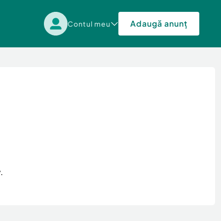
Adaugă anunț
Contul meu
.