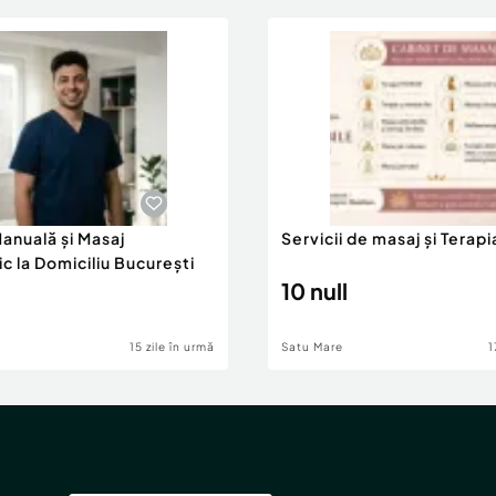
anuală și Masaj
Servicii de masaj și Terap
c la Domiciliu București
10 null
15 zile în urmă
Satu Mare
1