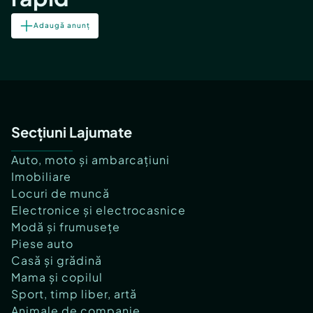
Adaugă anunț
Secțiuni Lajumate
Auto, moto și ambarcațiuni
Imobiliare
Locuri de muncă
Electronice și electrocasnice
Modă și frumusețe
Piese auto
Casă și grădină
Mama și copilul
Sport, timp liber, artă
Animale de companie