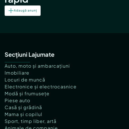
Adaugă anunț
Secțiuni Lajumate
Auto, moto și ambarcațiuni
Imobiliare
Locuri de muncă
Electronice și electrocasnice
Modă și frumusețe
Piese auto
Casă și grădină
Mama și copilul
Sport, timp liber, artă
Animale de companie