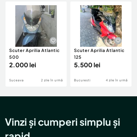
Locuri de munca
Utilaje agricole si industriale
Servicii
Piese auto si accesorii
Animale de companie
Dacia Duster
Afaceri și echipamente profesionale
Inchiriere Bunuri si Vehicule
Scuter Aprilia Atlantic
Scuter Aprilia Atlantic
500
125
2.000 lei
5.500 lei
Suceava
2 zile în urmă
Bucuresti
4 zile în urmă
Vinzi și cumperi simplu și
rapid