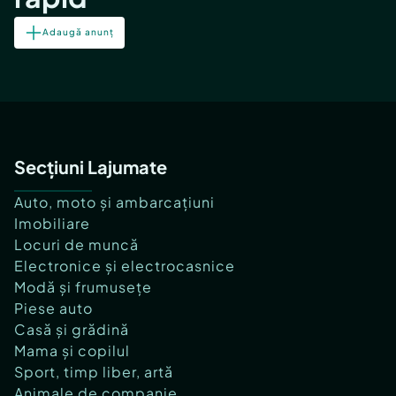
Adaugă anunț
Secțiuni Lajumate
Auto, moto și ambarcațiuni
Imobiliare
Locuri de muncă
Electronice și electrocasnice
Modă și frumusețe
Piese auto
Casă și grădină
Mama și copilul
Sport, timp liber, artă
Animale de companie