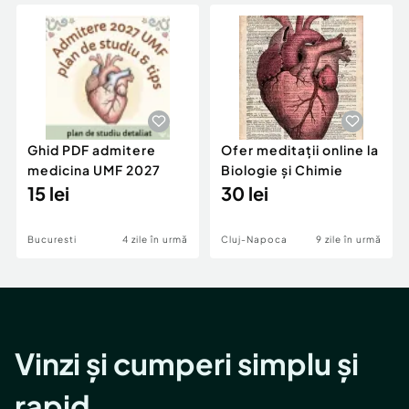
Locuri de munca
Utilaje agricole si industriale
Servicii
Piese auto si accesorii
Animale de companie
Dacia Duster
Afaceri și echipamente profesionale
Inchiriere Bunuri si Vehicule
Ghid PDF admitere
Ofer meditații online la
medicina UMF 2027
Biologie și Chimie
15 lei
30 lei
Bucuresti
4 zile în urmă
Cluj-Napoca
9 zile în urmă
Vinzi și cumperi simplu și
rapid