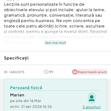
Lecțiile sunt personalizate în funcție de
obiectivele elevului și pot include: ajutor la teme,
gramatică, pronunție, conversație, literatură sau
engleză pentru business. Ne vom concentra pe
toate cele patru abilități (citire, scriere, ascultare
și vorbire), pentru a ajunge la nivelul dorit, folosind
metode variate, materiale interactive și exemple
din viața reală.
Vezi mai mult
Vă ofer sprijin constant, materiale și o atmosferă
Specificații
distractivă, în care învățarea devine naturală și
plăcută.
ID:
16863215
99
Raportează anunț
Durata: 90 minute
Preț: 150 RON
Persoană fizică
Marian
pe site din
16 Mar
activ:
21 apr 2026 16:26
3
anunțuri