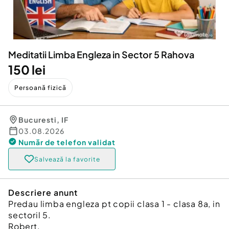
Locuri de munca
Utilaje agricole si industriale
Servicii
Piese auto si accesorii
Animale de companie
Dacia Duster
Afaceri și echipamente profesionale
Meditatii Limba Engleza in Sector 5 Rahova
Inchiriere Bunuri si Vehicule
150 lei
Persoană fizică
Bucuresti
,
IF
03.08.2026
Număr de telefon
validat
Salvează la favorite
Descriere anunt
Predau limba engleza pt copii clasa 1 - clasa 8a, in
sectoril 5.
Robert.