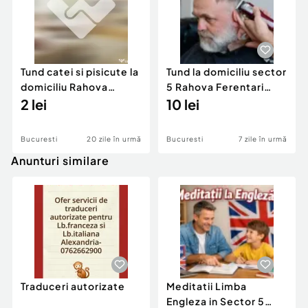
Tund catei si pisicute la
Tund la domiciliu sector
domiciliu Rahova
5 Rahova Ferentari
Ferentari Ghencea
2 lei
Frizer Acasa
10 lei
Bucuresti
20 zile în urmă
Bucuresti
7 zile în urmă
Anunturi similare
Traduceri autorizate
Meditatii Limba
Engleza in Sector 5