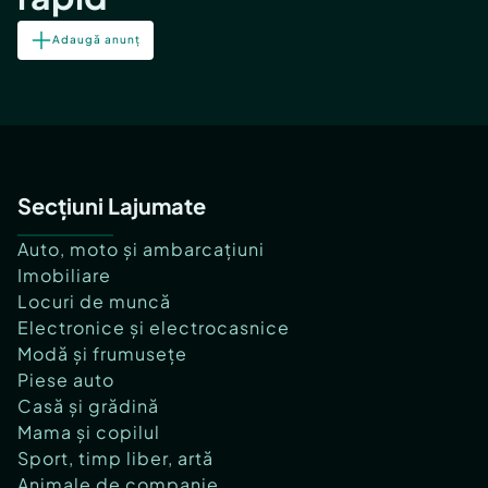
Adaugă anunț
Secțiuni Lajumate
Auto, moto și ambarcațiuni
Imobiliare
Locuri de muncă
Electronice și electrocasnice
Modă și frumusețe
Piese auto
Casă și grădină
Mama și copilul
Sport, timp liber, artă
Animale de companie