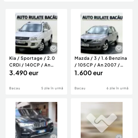
Locuri de munca
Utilaje agricole si industriale
Servicii
Piese auto si accesorii
Animale de companie
Dacia Duster
Afaceri și echipamente profesionale
Inchiriere Bunuri si Vehicule
Kia / Sportage / 2.0
Mazda / 3 / 1.6 Benzina
CRDi / 140CP / An
/ 105CP / An 2007 /
2007 / Euro 4 /
3.490 eur
Euro 4 / Manuală
1.600 eur
Manuală
Bacau
5 zile în urmă
Bacau
6 zile în urmă