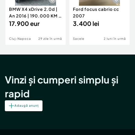
BMW X4 xDrive 2.0d |
Ford focus cabrio cc
An 2016 | 190.000 KM |
2007
Stare Impecabilă
17.900 eur
3.400 lei
Cluj-Napoca
29 zile în urmă
Sacele
2 luni în urmă
Vinzi și cumperi simplu și
rapid
Adaugă anunț