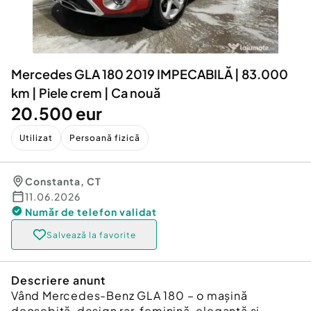
Locuri de munca
Utilaje agricole si industriale
Servicii
Piese auto si accesorii
Animale de companie
Dacia Duster
Afaceri și echipamente profesionale
Mercedes GLA 180 2019 IMPECABILĂ | 83.000
Inchiriere Bunuri si Vehicule
km | Piele crem | Ca nouă
20.500 eur
Utilizat
Persoană fizică
Constanta
,
CT
11.06.2026
Număr de telefon
validat
Salvează la favorite
Descriere anunt
Vând Mercedes-Benz GLA 180 – o mașină
deosebită, design rar, feminină, elegantă și