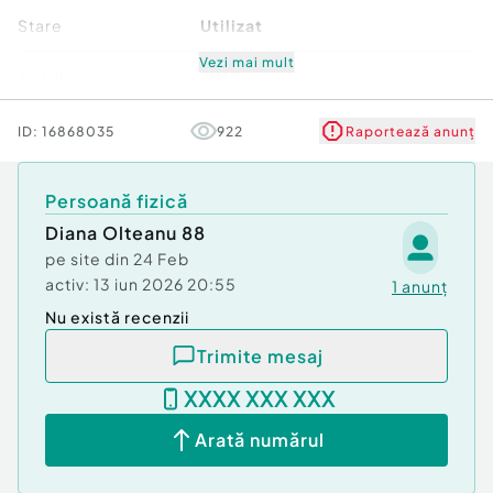
Stare
Utilizat
Vezi mai mult
An fabricatie
2019
Cutie de viteze
Manuală
ID:
16868035
922
Raportează anunț
Verifică km
Persoană fizică
Diana Olteanu 88
pe site din
24 Feb
activ:
13 iun 2026 20:55
1
anunț
Nu există recenzii
Trimite mesaj
XXXX XXX XXX
Arată numărul