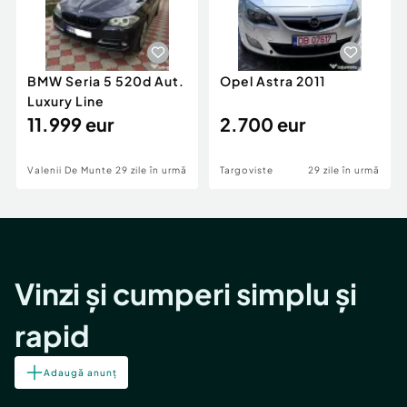
BMW Seria 5 520d Aut.
Opel Astra 2011
Luxury Line
11.999 eur
2.700 eur
Valenii De Munte
29 zile în urmă
Targoviste
29 zile în urmă
Vinzi și cumperi simplu și
rapid
Adaugă anunț