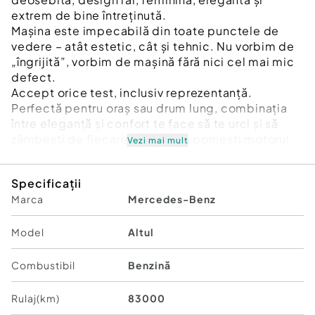
extrem de bine întreținută.
Mașina este impecabilă din toate punctele de
vedere – atât estetic, cât și tehnic. Nu vorbim de
„îngrijită”, vorbim de mașină fără nici cel mai mic
defect.
Accept orice test, inclusiv reprezentanță.
Perfectă pentru oraș sau drum lung, combinația
între eleganță și confort te face să te urci și să
zâmbești de fiecare dată când pornești motorul.
Vezi mai mult
Dotări principale:
Specificații
Piele crem, foarte bine întreținută
Marca
Mercedes-Benz
Navigație originală
Pilot automat
Climatizare automată
Model
Altul
Senzori parcare
Bluetooth și volan multifuncțional
Combustibil
Benzină
Jante aliaj și lumini LED
Rulaj(km)
83000
Preț 20.500 € (ușoară negociere la fața locului )