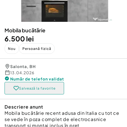
Locuri de munca
Utilaje agricole si industriale
Servicii
Piese auto si accesorii
Animale de companie
Dacia Duster
Afaceri și echipamente profesionale
Mobila bucătărie
Inchiriere Bunuri si Vehicule
6.500 lei
Nou
Persoană fizică
Salonta
,
BH
13.04.2026
Număr de telefon
validat
Salvează la favorite
Descriere anunt
Mobila bucătărie recent adusa din Italia cu tot ce
se vede în poza complet de electrocasnice
transport și montaj inclus în preț