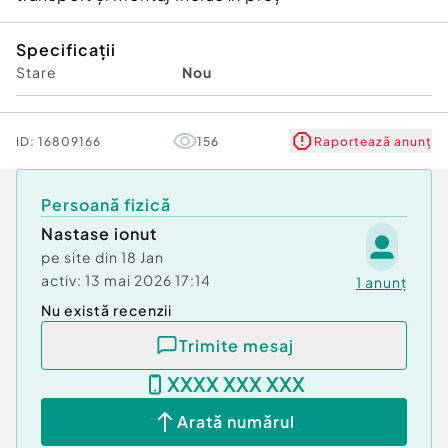
Specificații
Stare
Nou
ID:
16809166
156
Raportează anunț
Persoană fizică
Nastase ionut
pe site din
18 Jan
activ:
13 mai 2026 17:14
1
anunț
Nu există recenzii
Trimite mesaj
XXXX XXX XXX
Arată numărul