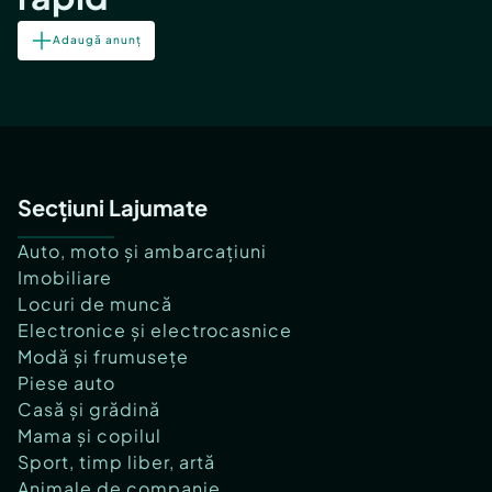
Adaugă anunț
Secțiuni Lajumate
Auto, moto și ambarcațiuni
Imobiliare
Locuri de muncă
Electronice și electrocasnice
Modă și frumusețe
Piese auto
Casă și grădină
Mama și copilul
Sport, timp liber, artă
Animale de companie