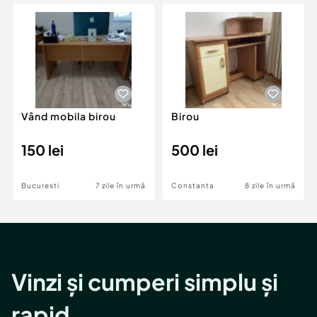
Locuri de munca
Utilaje agricole si industriale
Servicii
Piese auto si accesorii
Animale de companie
Dacia Duster
Afaceri și echipamente profesionale
Inchiriere Bunuri si Vehicule
Vând mobila birou
Birou
150 lei
500 lei
Bucuresti
7 zile în urmă
Constanta
8 zile în urmă
Vinzi și cumperi simplu și
rapid