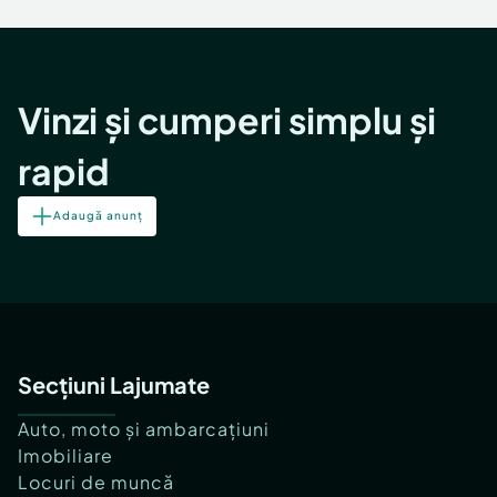
Locuri de munca
Utilaje agricole si industriale
Servicii
Piese auto si accesorii
Animale de companie
Dacia Duster
Afaceri și echipamente profesionale
Vinzi și cumperi simplu și
Inchiriere Bunuri si Vehicule
rapid
Adaugă anunț
Secțiuni Lajumate
Auto, moto și ambarcațiuni
Imobiliare
Locuri de muncă