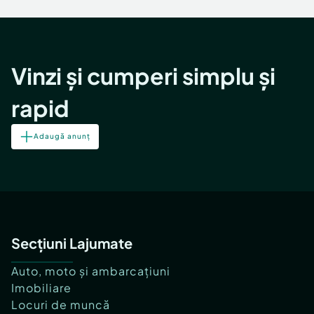
Locuri de munca
Utilaje agricole si industriale
Servicii
Piese auto si accesorii
Animale de companie
Dacia Duster
Afaceri și echipamente profesionale
Vinzi și cumperi simplu și
Inchiriere Bunuri si Vehicule
rapid
Adaugă anunț
Secțiuni Lajumate
Auto, moto și ambarcațiuni
Imobiliare
Locuri de muncă