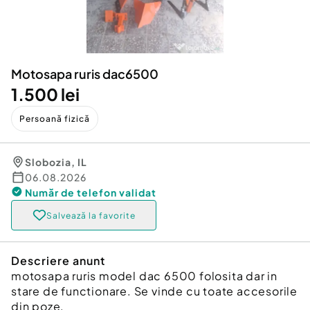
Locuri de munca
Utilaje agricole si industriale
Servicii
Piese auto si accesorii
Animale de companie
Dacia Duster
Afaceri și echipamente profesionale
Motosapa ruris dac6500
Inchiriere Bunuri si Vehicule
1.500 lei
Persoană fizică
Slobozia
,
IL
06.08.2026
Număr de telefon
validat
Salvează la favorite
Descriere anunt
motosapa ruris model dac 6500 folosita dar in
stare de functionare. Se vinde cu toate accesorile
din poze.