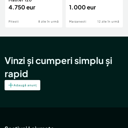
4.750 eur
1.000 eur
Pitesti
8 zile în urmă
Marzanesti
12 zile în urmă
Vinzi și cumperi simplu și
rapid
Adaugă anunț