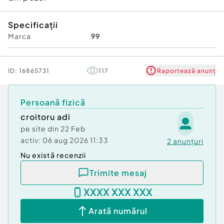
Specificații
Marca
99
ID:
16865731
117
Raportează anunț
Persoană fizică
croitoru adi
pe site din
22 Feb
activ:
06 aug 2026 11:33
2
anunțuri
Nu există recenzii
Trimite mesaj
XXXX XXX XXX
Arată numărul