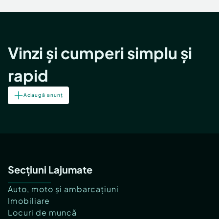
Locuri de munca
Utilaje agricole si industriale
Servicii
Piese auto si accesorii
Animale de companie
Dacia Duster
Afaceri și echipamente profesionale
Vinzi și cumperi simplu și
Inchiriere Bunuri si Vehicule
rapid
Adaugă anunț
Secțiuni Lajumate
Auto, moto și ambarcațiuni
Imobiliare
Locuri de muncă