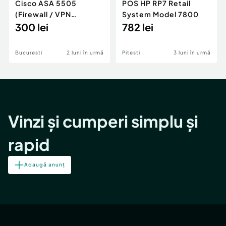
Cisco ASA 5505
POS HP RP7 Retail
(Firewall / VPN
System Model 7800
Appliance)
300 lei
782 lei
Bucuresti
2 luni în urmă
Pitesti
3 luni în urmă
Vinzi și cumperi simplu și
rapid
Adaugă anunț