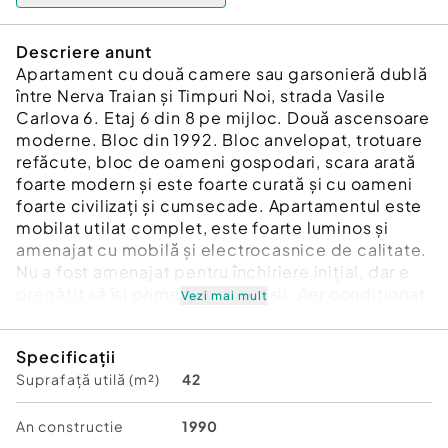
Descriere anunt
Apartament cu două camere sau garsonieră dublă
între Nerva Traian și Timpuri Noi, strada Vasile
Carlova 6. Etaj 6 din 8 pe mijloc. Două ascensoare
moderne. Bloc din 1992. Bloc anvelopat, trotuare
refăcute, bloc de oameni gospodari, scara arată
foarte modern și este foarte curată și cu oameni
foarte civilizați și cumsecade. Apartamentul este
mobilat utilat complet, este foarte luminos și
amenajat cu mobilă și electrocasnice de calitate.
Nu a fost amenajat pentru închiriere inițial, dar e
pregătit să își primească chiriașii. Aer condiționat,
Vezi mai mult
mașină de spălat ascunsă în mobila de bucătărie,
frigider nou, două șifoniere, pat de două
Specificații
persoane, canapeaua extensibila pentru
Suprafață utilă (m²)
42
sufragerie, TV Samsung Metrou Timpuri Noi la 10
min mers pe jos Mall Vitan la 8 min mers pe jos.
Contract înregistrat la ANAF, garanție 1 lună.
An constructie
1990