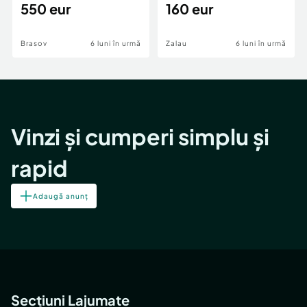
550 eur
160 eur
Brasov
6 luni în urmă
Zalau
6 luni în urmă
Vinzi și cumperi simplu și
rapid
Adaugă anunț
Secțiuni Lajumate