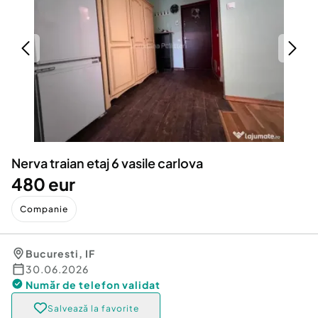
Locuri de munca
Utilaje agricole si industriale
Servicii
Piese auto si accesorii
Animale de companie
Dacia Duster
Afaceri și echipamente profesionale
Inchiriere Bunuri si Vehicule
Nerva traian etaj 6 vasile carlova
480 eur
Companie
Bucuresti
,
IF
30.06.2026
Număr de telefon
validat
Salvează la favorite