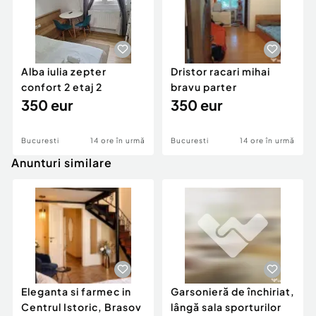
Alba iulia zepter
Dristor racari mihai
confort 2 etaj 2
bravu parter
350 eur
350 eur
Bucuresti
14 ore în urmă
Bucuresti
14 ore în urmă
Anunturi similare
Eleganta si farmec in
Garsonieră de închiriat,
Centrul Istoric, Brasov
lângă sala sporturilor