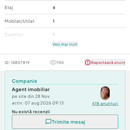
Confort:
1
Etaj
6
Tip imobil:
Bloc de apartamente
Comision cumpărător:
50%
Mobilat/Utilat
1
Comfort
1
Vezi mai mult
Stare
Bună
ID:
16807819
740
Raportează anunț
Companie
Agent imobiliar
pe site din
28 Nov
activ:
07 aug 2026 09:13
418
anunțuri
Nu există recenzii
Trimite mesaj