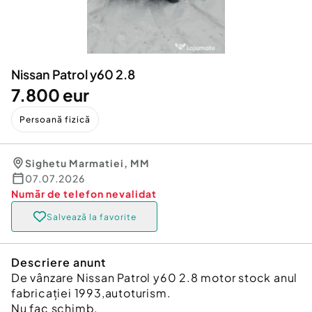
Locuri de munca
Utilaje agricole si industriale
Servicii
Piese auto si accesorii
Animale de companie
Dacia Duster
Afaceri și echipamente profesionale
Nissan Patrol y60 2.8
Inchiriere Bunuri si Vehicule
7.800 eur
Persoană fizică
Sighetu Marmatiei
,
MM
07.07.2026
Număr de telefon
nevalidat
Salvează la favorite
Descriere anunt
De vânzare Nissan Patrol y60 2.8 motor stock anul
fabricației 1993,autoturism.
Nu fac schimb.