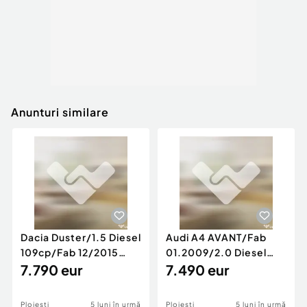
Anunturi similare
Dacia Duster/1.5 Diesel
Audi A4 AVANT/Fab
109cp/Fab 12/2015
01.2009/2.0 Diesel
/Euro 5/GARANTIE 12
7.790 eur
140cp/Posibilitate
7.490 eur
LUNI
Rate/GARANTIE
Ploiesti
5 luni în urmă
Ploiesti
5 luni în urmă