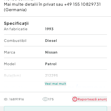
Mai multe detalii în privat sau +49 155 10829731
(Germania)
Specificații
An fabricatie
1993
Combustibil
Diesel
Marca
Nissan
Model
Patrol
Rulaj(km)
212295
Vezi mai mult
Verifică km
ID:
16891916
175
Raportează anunț