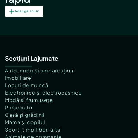
Adaugă anunț
Secțiuni Lajumate
Auto, moto și ambarcațiuni
Imobiliare
Locuri de muncă
Electronice și electrocasnice
Modă și frumusețe
Piese auto
Casă și grădină
Mama și copilul
Sport, timp liber, artă
Animale de companie