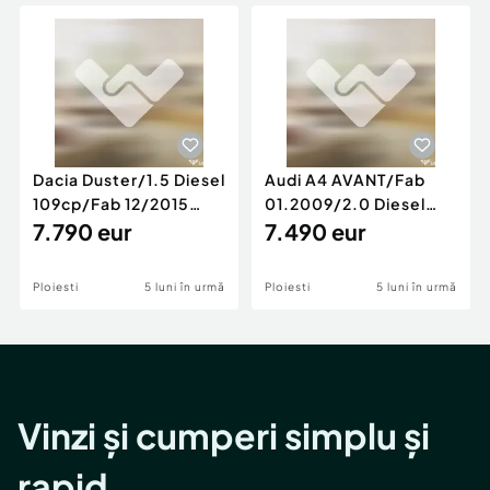
Locuri de munca
Utilaje agricole si industriale
Servicii
Piese auto si accesorii
Animale de companie
Dacia Duster
Afaceri și echipamente profesionale
Inchiriere Bunuri si Vehicule
Dacia Duster/1.5 Diesel
Audi A4 AVANT/Fab
109cp/Fab 12/2015
01.2009/2.0 Diesel
/Euro 5/GARANTIE 12
7.790 eur
140cp/Posibilitate
7.490 eur
LUNI
Rate/GARANTIE
Ploiesti
5 luni în urmă
Ploiesti
5 luni în urmă
Vinzi și cumperi simplu și
rapid