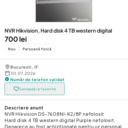
Locuri de munca
Utilaje agricole si industriale
Servicii
Piese auto si accesorii
Animale de companie
Dacia Duster
Afaceri și echipamente profesionale
NVR Hikvision, Hard disk 4 TB western digital
Inchiriere Bunuri si Vehicule
700 lei
Nou
Persoană fizică
Bucuresti
,
IF
30.07.2026
Număr de telefon
validat
Salvează la favorite
Descriere anunt
NVR Hikvision DS-7608NI-K2/8P nefolosit
Hard disk 4 TB western digital Purple nefolosit.
Deoarece au fost achiziționate pentru uz personal,