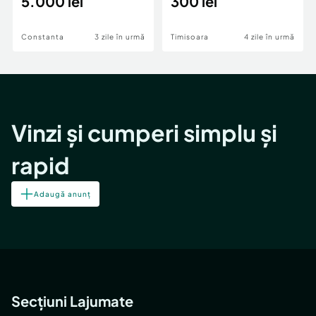
5.000 lei
300 lei
15.6"
Constanta
3 zile în urmă
Timisoara
4 zile în urmă
Vinzi și cumperi simplu și
rapid
Adaugă anunț
Secțiuni Lajumate