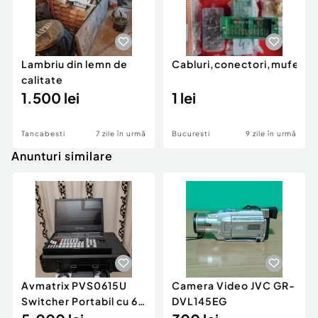
Lambriu din lemn de
Cabluri,conectori,mufe
calitate
1.500 lei
1 lei
Tancabesti
7 zile în urmă
Bucuresti
9 zile în urmă
Anunturi similare
Avmatrix PVS0615U
Camera Video JVC GR-
Switcher Portabil cu 6
DVL145EG
Canale cu Display de