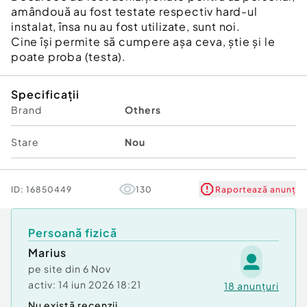
amândouă au fost testate respectiv hard-ul
instalat, însa nu au fost utilizate, sunt noi.
Cine își permite să cumpere așa ceva, știe și le
poate proba (testa).
Specificații
Brand
Others
Stare
Nou
ID:
16850449
130
Raportează anunț
Persoană fizică
Marius
pe site din
6 Nov
activ:
14 iun 2026 18:21
18
anunțuri
Nu există recenzii