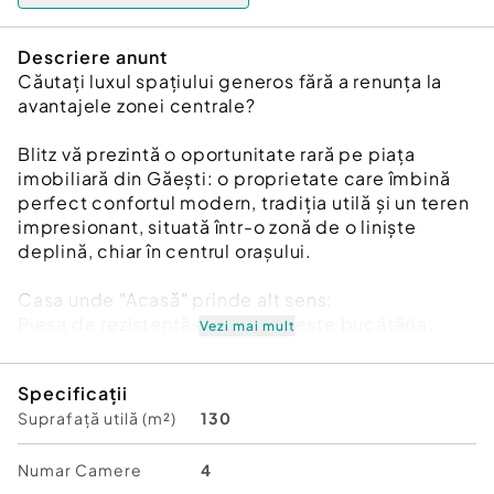
Descriere anunt
Căutați luxul spațiului generos fără a renunța la
avantajele zonei centrale?
Blitz vă prezintă o oportunitate rară pe piața
imobiliară din Găești: o proprietate care îmbină
perfect confortul modern, tradiția utilă și un teren
impresionant, situată într-o zonă de o liniște
deplină, chiar în centrul orașului.
Casa unde "Acasă" prinde alt sens:
Piesa de rezistență a locuinței este bucătăria:
Vezi mai mult
extrem de spațioasă, inundată de lumină naturală,
concepută ca un spațiu de socializare.
Specificații
Suprafață utilă (m²)
130
Confort Termic: Încălzire în pardoseală pentru
acele dimineți primitoare.
Numar Camere
4
Funcționalitate: Beci spațios, cu acces direct din