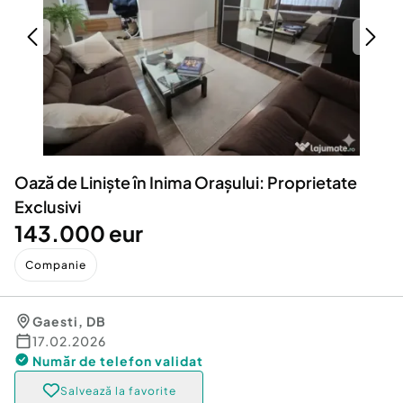
Locuri de munca
Utilaje agricole si industriale
Servicii
Piese auto si accesorii
Animale de companie
Dacia Duster
Afaceri și echipamente profesionale
Inchiriere Bunuri si Vehicule
Oază de Liniște în Inima Orașului: Proprietate
Exclusivi
143.000 eur
Companie
Gaesti
,
DB
17.02.2026
Număr de telefon
validat
Salvează la favorite