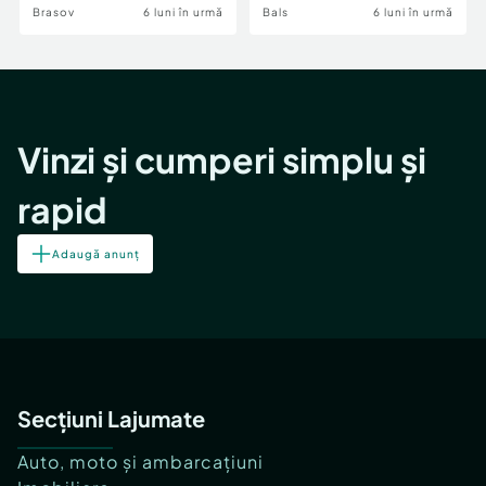
Brasov
6 luni în urmă
Bals
6 luni în urmă
Vinzi și cumperi simplu și
rapid
Adaugă anunț
Secțiuni Lajumate
Auto, moto și ambarcațiuni