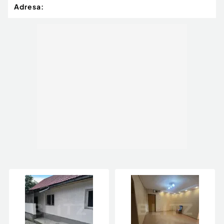
rapid.
Adresa:
Cod ofertă / ID BLITZ: P164531
Id intern: P164531
Număr Băi:
1
Curent
Apă
Canalizare
Gaz
Climă