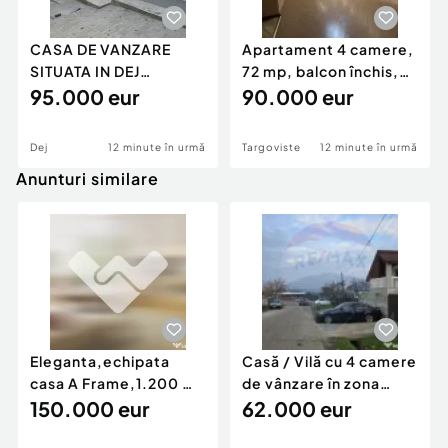
CASA DE VANZARE
Apartament 4 camere,
SITUATA IN DEJ
72 mp, balcon închis,
APROAPE DE CENTRU
95.000 eur
Micro 5 – Târ
90.000 eur
ORASULUI
Dej
12 minute în urmă
Targoviste
12 minute în urmă
Anunturi similare
Eleganta,echipata
Casă / Vilă cu 4 camere
casa A Frame,1.200 mp
de vânzare în zona
teren,deschidere Pia
150.000 eur
Periferie
62.000 eur