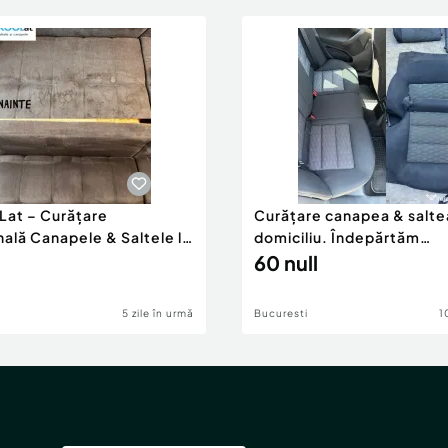
at – Curățare
Curățare canapea & saltea
ală Canapele & Saltele la
domiciliu. Îndepărtăm
pete,mirosuri,acarieni ra
60 null
5 zile în urmă
Bucuresti
1