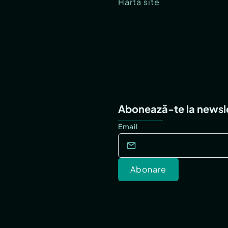
Hartă site
Abonează-te la newsl
Email
Abonare