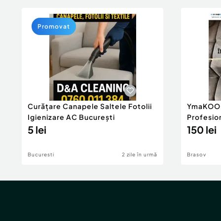
Promovat
Curățare Canapele Saltele Fotolii
YmaKOOL
Igienizare AC București
Profesion
5 lei
domiciliu
150 lei
Bucuresti
2 zile în urmă
Brasov