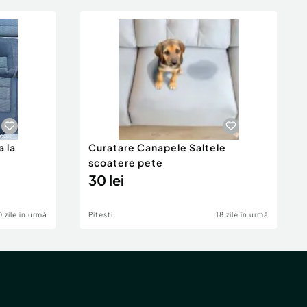
 la
Curatare Canapele Saltele
scoatere pete
pid
30 lei
0 zile în urmă
Pitesti
18 zile în urmă