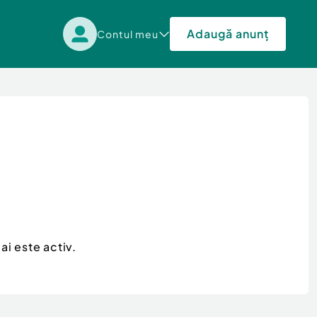
Adaugă anunț
Contul meu
ai este activ.