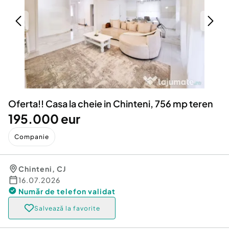
Locuri de munca
Utilaje agricole si industriale
Servicii
Piese auto si accesorii
Animale de companie
Dacia Duster
Afaceri și echipamente profesionale
Inchiriere Bunuri si Vehicule
Oferta!! Casa la cheie in Chinteni, 756 mp teren
195.000 eur
Companie
Chinteni
,
CJ
16.07.2026
Număr de telefon
validat
Salvează la favorite