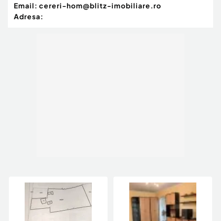
Curent
Email:
cereri-hom@blitz-imobiliare.ro
Apă
Adresa: