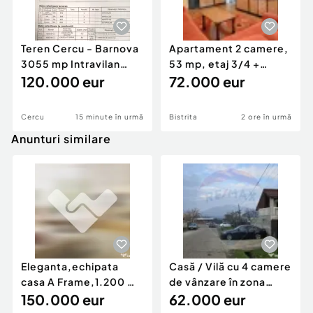
Teren Cercu - Barnova
Apartament 2 camere,
3055 mp Intravilan
53 mp, etaj 3/4 +
acces la DJ248D
120.000 eur
parcare acoperită |
72.000 eur
Cercu
15 minute în urmă
Bistrita
2 ore în urmă
Anunturi similare
Eleganta,echipata
Casă / Vilă cu 4 camere
casa A Frame,1.200 mp
de vânzare în zona
teren,deschidere Pia
150.000 eur
Periferie
62.000 eur