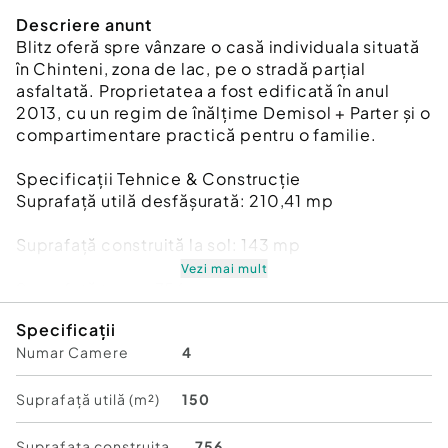
Descriere anunt
Blitz oferă spre vânzare o casă individuala situată
în Chinteni, zona de lac, pe o stradă parțial
asfaltată. Proprietatea a fost edificată în anul
2013, cu un regim de înălțime Demisol + Parter și o
compartimentare practică pentru o familie.
Specificații Tehnice & Construcție
Suprafață utilă desfășurată: 210,41 mp
Suprafață construită la sol: 143 mp
Vezi mai mult
Suprafață teren: 756 mp
Specificații
Structură: Fundații de beton, elevație din beton
Numar Camere
4
armat, zidărie portantă din cărămidă.
Planșeu: Placă din beton armat peste demisol și
Suprafață utilă (m²)
150
parter.
Suprafata construita
756