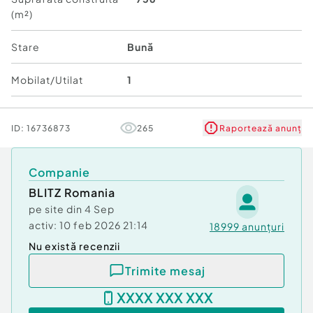
Acoperiș: Șarpantă din lemn cu învelitoare din
(m²)
tablă Lindab.
Stare
Bună
Stare: Finisată și mobilată modern.
Mobilat/Utilat
1
Compartimentare
1. Demisol:
ID:
16736873
265
Raportează anunț
O bucatarie, cameră tehnică, debara, baie și o
terasă. Demisolul fiind prevazut cu incalzire prin
pardoseala
Companie
BLITZ Romania
2. Parter:
pe site din
4 Sep
activ:
10 feb 2026 21:14
Zona de zi: Living spațios, zona de luat masa,
18999
anunțuri
cămară, debara, baie de serviciu
Nu există recenzii
Trimite mesaj
Zona de noapte: 3 dormitoare, 1 baie.
XXXX XXX XXX
Exterior: 2 terase și hol de acces cu casa scării.