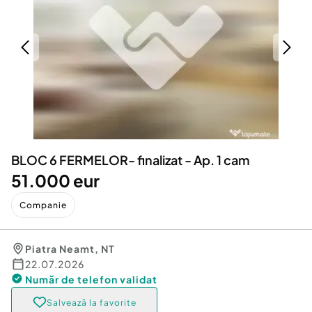
Locuri de munca
Utilaje agricole si industriale
Servicii
Piese auto si accesorii
Animale de companie
Dacia Duster
Afaceri și echipamente profesionale
Inchiriere Bunuri si Vehicule
BLOC 6 FERMELOR- finalizat - Ap. 1 cam
51.000 eur
Companie
Piatra Neamt
,
NT
22.07.2026
Număr de telefon
validat
Salvează la favorite