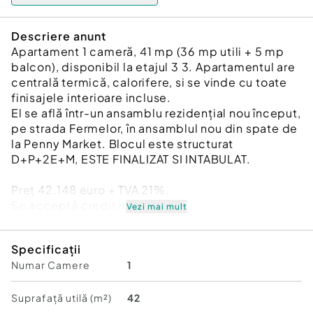
Descriere anunt
Apartament 1 cameră, 41 mp (36 mp utili + 5 mp
balcon), disponibil la etajul 3 3. Apartamentul are
centrală termică, calorifere, si se vinde cu toate
finisajele interioare incluse.
El se află într-un ansamblu rezidențial nou început,
pe strada Fermelor, în ansamblul nou din spate de
la Penny Market. Blocul este structurat
D+P+2E+M, ESTE FINALIZAT SI INTABULAT.
Preț 42.148 euro + TVA 21%.
Se acceptă credit imobiliar.
Vezi mai mult
Confort:
3
Specificații
Tip imobil:
Bloc de apartamente
Numar Camere
1
Suprafață utilă (m²)
42