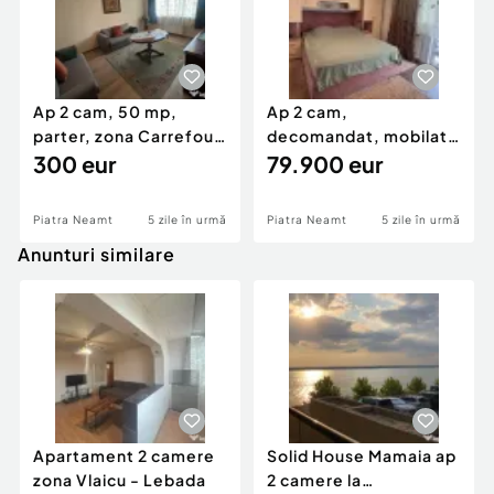
Ap 2 cam, 50 mp,
Ap 2 cam,
parter, zona Carrefour,
decomandat, mobilat
mobilat și utilat, 300
300 eur
și utilat, et 2–Central,
79.900 eur
€/lună
79.900 Euro
Piatra Neamt
5 zile în urmă
Piatra Neamt
5 zile în urmă
Anunturi similare
Apartament 2 camere
Solid House Mamaia ap
zona Vlaicu - Lebada
2 camere la