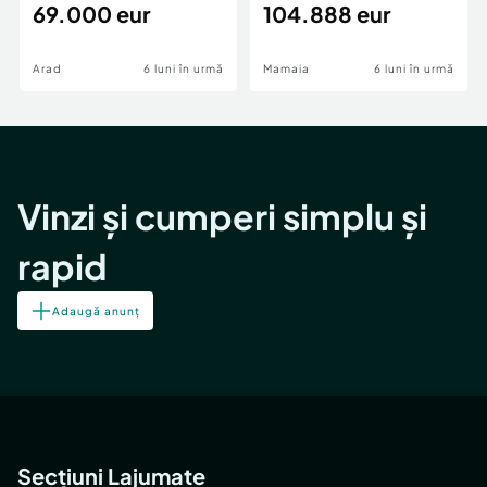
69.000 eur
cheie,langa Mega
104.888 eur
Image
Arad
6 luni în urmă
Mamaia
6 luni în urmă
Vinzi și cumperi simplu și
rapid
Adaugă anunț
Secțiuni Lajumate