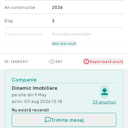
An constructie
2026
Etaj
3
Compartimentare
Semidecomandat
Vezi mai mult
Stare
Nouă
Comfort
3
ID:
16580511
487
Raportează anunț
Companie
Dinamic Imobiliare
pe site din
9 May
activ:
03 aug 2026 13:18
39
anunțuri
Nu există recenzii
Trimite mesaj