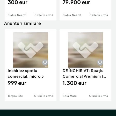
mobilat și utilat, 300
300 eur
și utilat, et 2–Central,
79.900 eur
€/lună
79.900 Euro
Piatra Neamt
5 zile în urmă
Piatra Neamt
5 zile în urmă
Anunturi similare
Inchiriez spatiu
DE ÎNCHIRIAT: Spațiu
comercial, micro 3
Comercial Premium 146
999 eur
mp – Vizibili
1.300 eur
Targoviste
5 luni în urmă
Baia Mare
5 luni în urmă