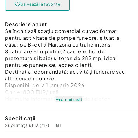
Salvează la favorite
Descriere anunt
Se închiriază spațiu comercial cu vad format
pentru activitate de pompe funebre, situat la
casă, pe B-dul 9 Mai, zonă cu trafic intens.
Spațiul are 81 mp utili (2 camere, hol de
prezentare și baie) și teren de 282 mp, ideal
pentru expunere sau acces clienți.
Destinația recomandată: activități funerare sau
alte servicii conexe.
Disponibil de la 1 ianuarie 2026.
Chirie: 800 EUR/lună
Mai multe informatii la numarul de telefon
Vezi mai mult
0744140024
Specificații
Suprafaţă totală: 88 m²
Suprafață utilă (m²)
81
Stadiu construcţie:
Finalizat
Tip imobil:
Casă/Vilă