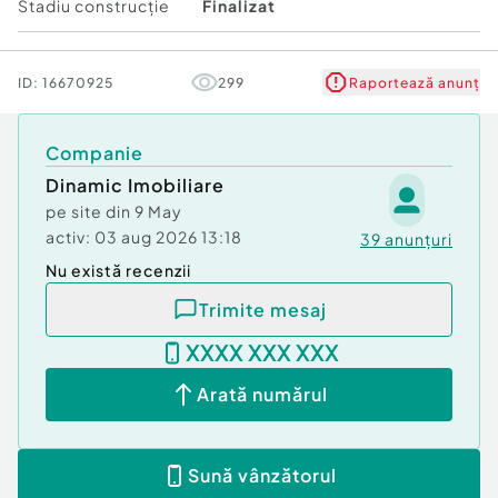
Stadiu construcţie
Finalizat
ID:
16670925
299
Raportează anunț
Companie
Dinamic Imobiliare
pe site din
9 May
activ:
03 aug 2026 13:18
39
anunțuri
Nu există recenzii
Trimite mesaj
XXXX XXX XXX
Arată numărul
Sună vânzătorul