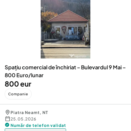
Locuri de munca
Utilaje agricole si industriale
Servicii
Piese auto si accesorii
Animale de companie
Dacia Duster
Afaceri și echipamente profesionale
Inchiriere Bunuri si Vehicule
Spațiu comercial de închiriat – Bulevardul 9 Mai –
800 Euro/lunar
800 eur
Companie
Piatra Neamt
,
NT
25.05.2026
Număr de telefon
validat