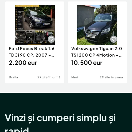
Locuri de munca
Utilaje agricole si industriale
Servicii
Piese auto si accesorii
Animale de companie
Dacia Duster
Afaceri și echipamente profesionale
Inchiriere Bunuri si Vehicule
Ford Focus Break 1.6
Volkswagen Tiguan 2.0
TDCi 90 CP, 2007 –
TSI 200 CP 4Motion •
Unic proprietar, ITP
2.200 eur
2009 • Manual •
10.500 eur
valabil
Benzină
Braila
29 zile în urmă
Meri
29 zile în urmă
Vinzi și cumperi simplu și
rapid