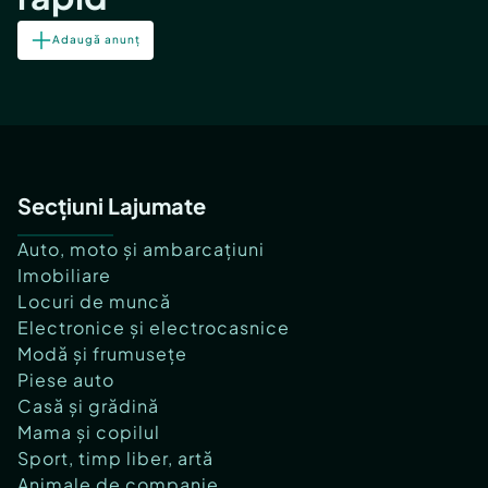
Adaugă anunț
Secțiuni Lajumate
Auto, moto și ambarcațiuni
Imobiliare
Locuri de muncă
Electronice și electrocasnice
Modă și frumusețe
Piese auto
Casă și grădină
Mama și copilul
Sport, timp liber, artă
Animale de companie