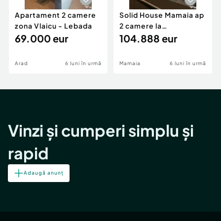
Apartament 2 camere
Solid House Mamaia ap
zona Vlaicu - Lebada
2 camere la
69.000 eur
cheie,langa Mega
104.888 eur
Image
Arad
6 luni în urmă
Mamaia
6 luni în urmă
Vinzi și cumperi simplu și
rapid
Adaugă anunț