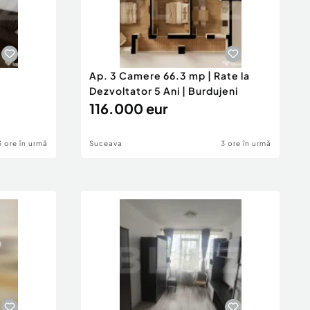
Ap. 3 Camere 66.3 mp | Rate la
Dezvoltator 5 Ani | Burdujeni
116.000 eur
3 ore în urmă
Suceava
3 ore în urmă