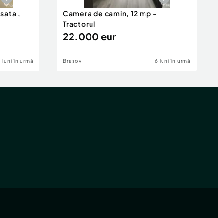
isata ,
Camera de camin, 12 mp -
Tractorul
22.000 eur
6 luni în urmă
Brasov
6 luni în urmă