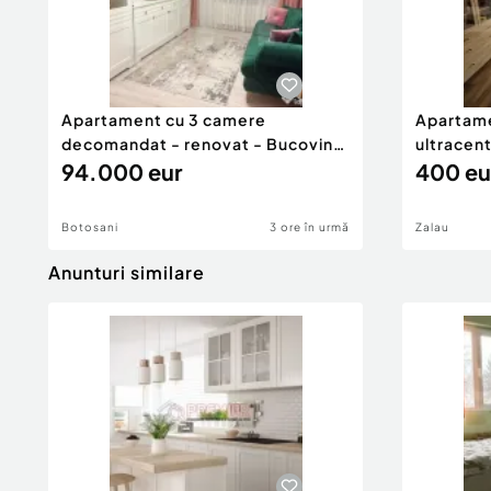
Apartament cu 3 camere
Apartame
decomandat - renovat - Bucovina
ultracent
- Par
94.000 eur
400 eu
Botosani
3 ore în urmă
Zalau
Anunturi similare