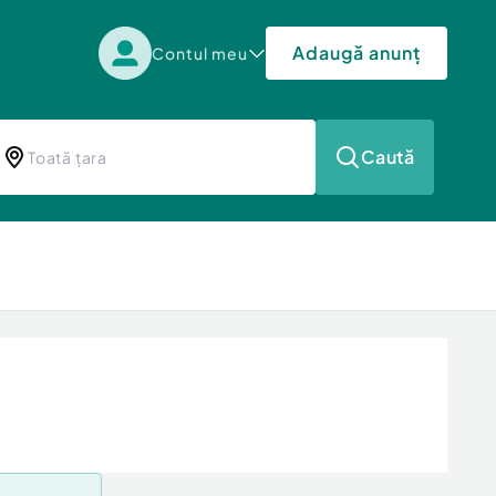
Adaugă anunț
Contul meu
Caută