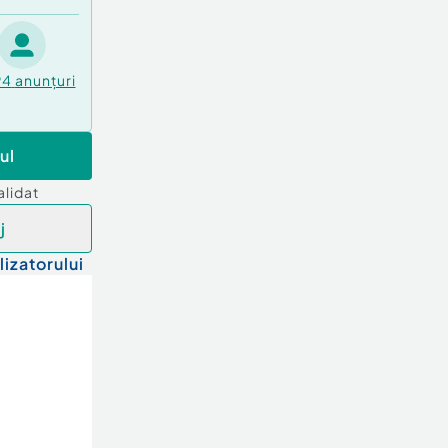
94
anunțuri
ul
alidat
j
lizatorului