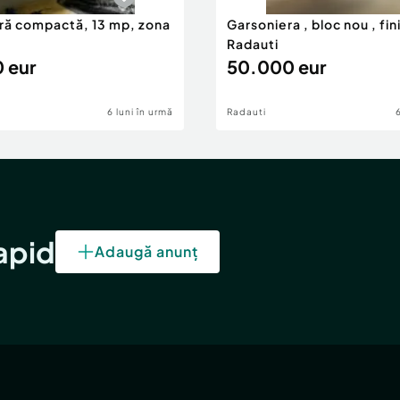
ră compactă, 13 mp, zona
Garsoniera , bloc nou , fin
Radauti
 eur
50.000 eur
6 luni în urmă
Radauti
rapid
Adaugă anunț