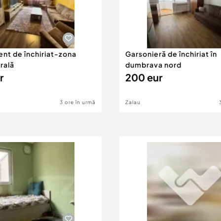
nt de închiriat-zona
Garsonieră de închiriat în
rală
dumbrava nord
r
200 eur
3 ore în urmă
Zalau