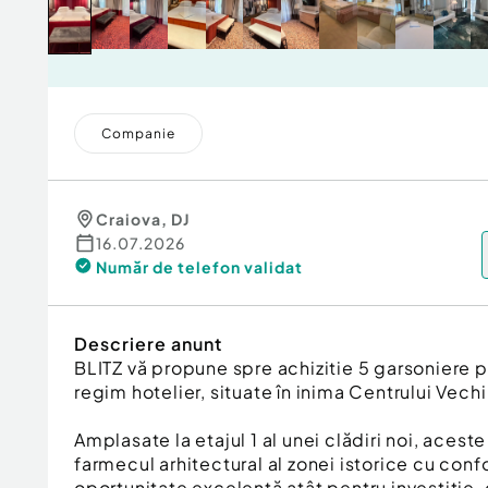
Companie
Craiova
,
DJ
16.07.2026
Număr de telefon
validat
Descriere anunt
BLITZ vă propune spre achizitie 5 garsoniere 
regim hotelier, situate în inima Centrului Vechi
Amplasate la etajul 1 al unei clădiri noi, acest
farmecul arhitectural al zonei istorice cu conf
oportunitate excelentă atât pentru investiție, 