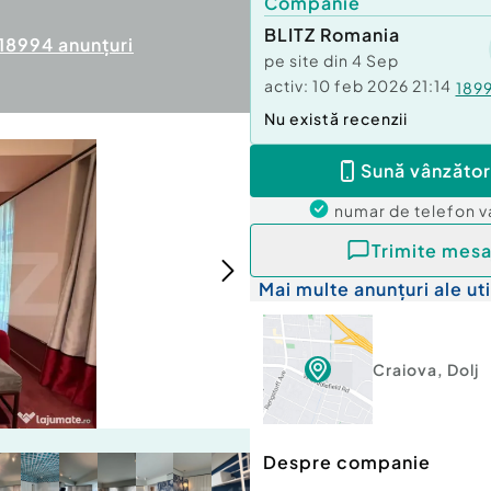
Companie
BLITZ Romania
18994
anunțuri
pe site din
4 Sep
activ:
10 feb 2026 21:14
189
Nu există recenzii
Sună vânzător
numar de telefon
v
Trimite mesa
Mai multe anunțuri ale uti
Craiova
,
Dolj
Despre companie