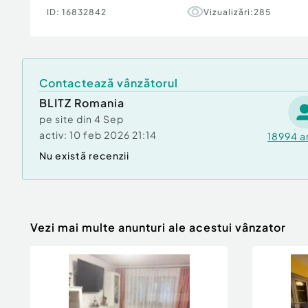
Pentru mai multe detalii, va asteptam cu drag 
ID:
16832842
Vizualizări:
285
Cod ofertă / ID BLITZ: P171648
Id intern: P171648
Confort:
1
Contactează vânzătorul
Tip imobil:
Casă/Vilă
BLITZ Romania
pe site din
4 Sep
activ:
10 feb 2026 21:14
18994
a
Nu există recenzii
Vezi mai multe anunturi ale acestui vânzator