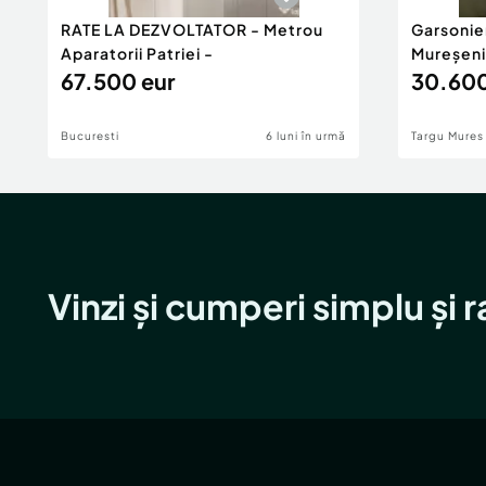
RATE LA DEZVOLTATOR - Metrou
Garsonie
Aparatorii Patriei -
Mureșeni
67.500 eur
30.600
Bucuresti
6 luni în urmă
Targu Mures
Vinzi și cumperi simplu și 