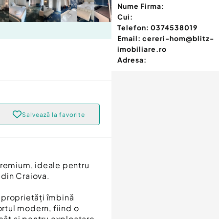
Nume Firma:
Cui:
Telefon:
0374538019
Email:
cereri-hom@blitz-
imobiliare.ro
Adresa:
Salvează la favorite
premium, ideale pentru
 din Craiova.
e proprietăți îmbină
ortul modern, fiind o
cât și pentru exploatare