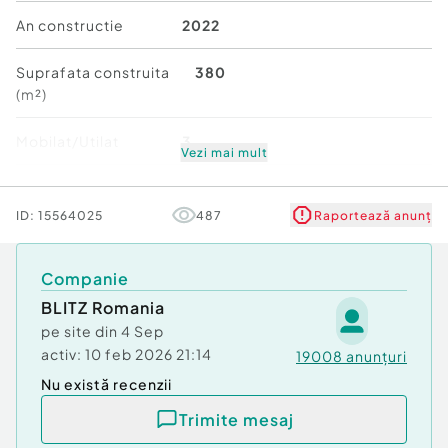
Centrala termică proprie și încălzire prin
An constructie
2022
pardoseală
Geamuri termopan cu tâmplărie Salamander
Suprafata construita
380
(m²)
Finisaje exterioare:
Tencuială decorativă și piatră naturală
Mobilat/Utilat
3
Trotuare, garduri cu fundație din beton și panouri
Vezi mai mult
de gard
Număr niveluri imobil
1
Zone verzi pregătite pentru amenajare
ID:
15564025
487
Raportează anunț
Termen de finalizare: Luna septembrie 2025 !
Stare
Nouă
Cod ofertă / ID BLITZ: P3034
Id intern: P3034
Companie
Număr niveluri imobil:
BLITZ Romania
1
Număr Băi:
3
pe site din
4 Sep
Nr. locuri parcare:
1
activ:
10 feb 2026 21:14
19008
anunțuri
Nu există recenzii
Trimite mesaj