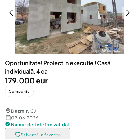
Locuri de munca
Utilaje agricole si industriale
Servicii
Piese auto si accesorii
Animale de companie
Dacia Duster
Afaceri și echipamente profesionale
Inchiriere Bunuri si Vehicule
Oportunitate! Proiect in executie ! Casă
individuală, 4 ca
179.000 eur
Companie
Dezmir
,
CJ
02.06.2026
Număr de telefon
validat
Salvează la favorite