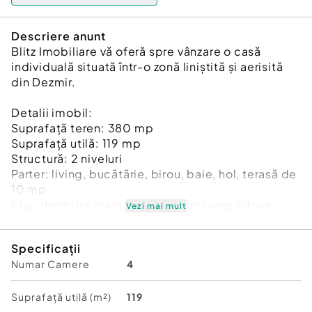
Descriere anunt
Blitz Imobiliare vă oferă spre vânzare o casă
individuală situată într-o zonă liniștită și aerisită
din Dezmir.
Detalii imobil:
Suprafață teren: 380 mp
Suprafață utilă: 119 mp
Structură: 2 niveluri
Parter: living, bucătărie, birou, baie, hol, terasă de
10 mp
Etaj: dormitor matrimonial cu dressing și baie
Vezi mai mult
proprie, 2 dormitoare, baie, balcon de 6.75 mp
Specificații
Facilități:
Numar Camere
4
Loc de parcare acoperit
Semifinisat interior: instalații sanitare și electrice
montate, sapa de egalizare, pereți tencuiți, strat
Suprafață utilă (m²)
119
de glet