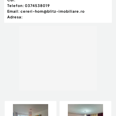
Telefon:
0374538019
Email:
cereri-hom@blitz-imobiliare.ro
Adresa: