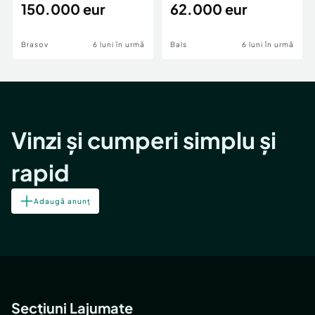
teren,deschidere Pia
150.000 eur
Periferie
62.000 eur
Brasov
6 luni în urmă
Bals
6 luni în urmă
Vinzi și cumperi simplu și
rapid
Adaugă anunț
Secțiuni Lajumate