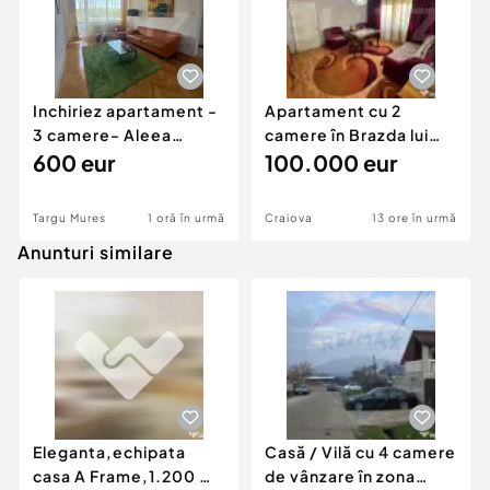
Inchiriez apartament -
Apartament cu 2
3 camere- Aleea
camere în Brazda lui
Carpati
600 eur
Novac
100.000 eur
Targu Mures
1 oră în urmă
Craiova
13 ore în urmă
Anunturi similare
Eleganta,echipata
Casă / Vilă cu 4 camere
casa A Frame,1.200 mp
de vânzare în zona