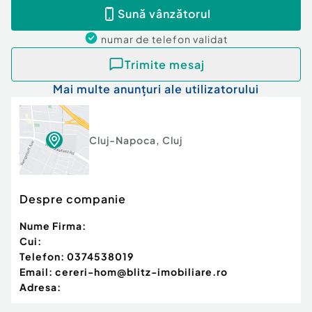
✔ Investiție sigură pe termen mediu și lung
Sună vânzătorul
???? Pentru mai multe informații sau programarea
numar de telefon
validat
unei vizionări, vă stăm la dispoziție!
Trimite mesaj
Cod ofertă / ID BLITZ: P168943
Id intern: P168943
Mai multe anunțuri ale utilizatorului
Cluj-Napoca
,
Cluj
Despre companie
Nume Firma:
Cui:
Telefon:
0374538019
Email:
cereri-hom@blitz-imobiliare.ro
Adresa: