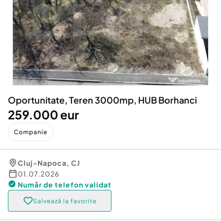
Locuri de munca
Utilaje agricole si industriale
Servicii
Piese auto si accesorii
Animale de companie
Dacia Duster
Afaceri și echipamente profesionale
Inchiriere Bunuri si Vehicule
Oportunitate, Teren 3000mp, HUB Borhanci
259.000 eur
Companie
Cluj-Napoca
,
CJ
01.07.2026
Număr de telefon
validat
Salvează la favorite