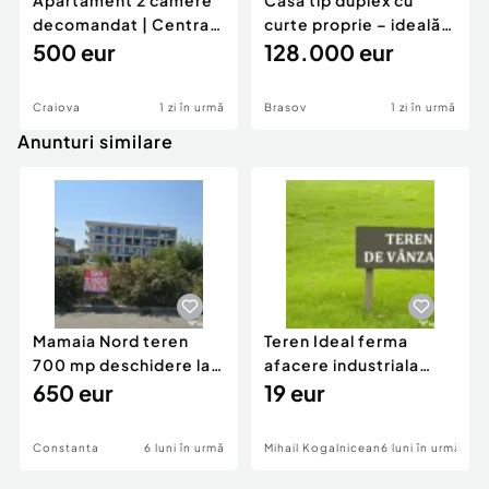
Apartament 2 camere
Casă tip duplex cu
decomandat | Centrală
curte proprie – ideală
proprie | 60 mp |
500 eur
pentru renovar
128.000 eur
Craiova
1 zi în urmă
Brasov
1 zi în urmă
Anunturi similare
Mamaia Nord teren
Teren Ideal ferma
700 mp deschidere la
afacere industriala
D24 si D25
650 eur
deschidere 71 ml la
19 eur
DN2A
Constanta
6 luni în urmă
Mihail Kogalniceanu
6 luni în urmă