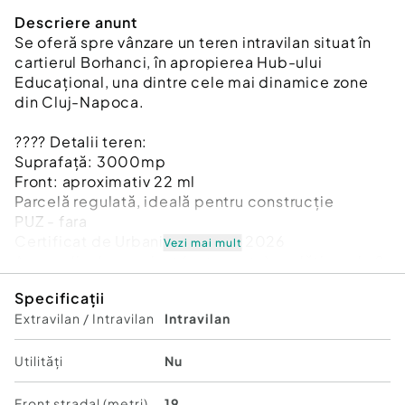
Descriere anunt
Se oferă spre vânzare un teren intravilan situat în
cartierul Borhanci, în apropierea Hub-ului
Educațional, una dintre cele mai dinamice zone
din Cluj-Napoca.
???? Detalii teren:
Suprafață: 3000mp
Front: aproximativ 22 ml
Parcelă regulată, ideală pentru construcție
PUZ - fara
Certificat de Urbanism emis în 2026
Vezi mai mult
Acces din drum privat (cota parte), cu lățime de 9
m
Specificații
????️ Regim urbanistic:
Extravilan / Intravilan
Intravilan
Terenul este încadrat în ULiu – zonă destinată
locuințelor cu regim redus de înălțime,
Utilități
Nu
preponderent case unifamiliale.
Front stradal (metri)
19