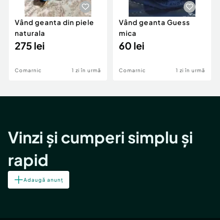
Vând geanta din piele
Vând geanta Guess
naturala
mica
275 lei
60 lei
Comarnic
1 zi în urmă
Comarnic
1 zi în urmă
Vinzi și cumperi simplu și
rapid
Adaugă anunț