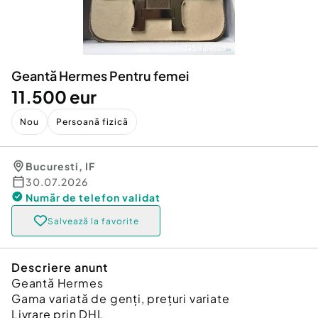
Locuri de munca
Utilaje agricole si industriale
Servicii
Piese auto si accesorii
Animale de companie
Dacia Duster
Afaceri și echipamente profesionale
Geantă Hermes Pentru femei
Inchiriere Bunuri si Vehicule
11.500 eur
Nou
Persoană fizică
Bucuresti
,
IF
30.07.2026
Număr de telefon
validat
Salvează la favorite
Descriere anunt
Geantă Hermes
Gama variată de genți, prețuri variate
Livrare prin DHL