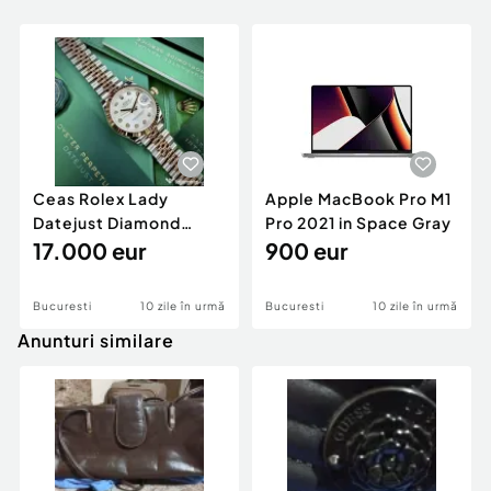
Ceas Rolex Lady
Apple MacBook Pro M1
Datejust Diamond
Pro 2021 in Space Gray
Silver Dial | PE STOC |
17.000 eur
900 eur
New | Super Jubilee |
31mm
Bucuresti
10 zile în urmă
Bucuresti
10 zile în urmă
Anunturi similare