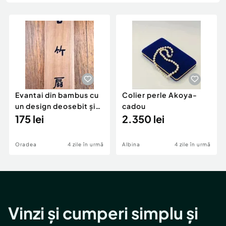
Locuri de munca
Utilaje agricole si industriale
Servicii
Piese auto si accesorii
Animale de companie
Dacia Duster
Afaceri și echipamente profesionale
Inchiriere Bunuri si Vehicule
Evantai din bambus cu
Colier perle Akoya-
un design deosebit și
cadou
cu peisaj pictat. cadou
175 lei
2.350 lei
frumos.
Oradea
4 zile în urmă
Albina
4 zile în urmă
Vinzi și cumperi simplu și