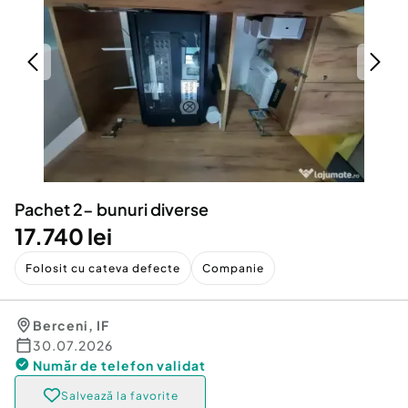
Locuri de munca
Utilaje agricole si industriale
Servicii
Piese auto si accesorii
Animale de companie
Dacia Duster
Afaceri și echipamente profesionale
Inchiriere Bunuri si Vehicule
Pachet 2- bunuri diverse
17.740 lei
Folosit cu cateva defecte
Companie
Berceni
,
IF
30.07.2026
Număr de telefon
validat
Salvează la favorite