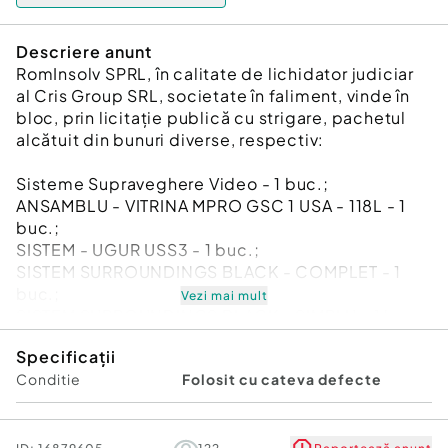
Descriere anunt
RomInsolv SPRL, în calitate de lichidator judiciar
al Cris Group SRL, societate în faliment, vinde în
bloc, prin licitație publică cu strigare, pachetul
alcătuit din bunuri diverse, respectiv:
Sisteme Supraveghere Video - 1 buc.;
ANSAMBLU - VITRINA MPRO GSC 1 USA - 118L - 1
buc.;
SISTEM - UGUR USS3 - 1 buc.;
SISTEM SURROUNDINGS BLACK - COMPLET - 1
buc.;
Vezi mai mult
SISTEM SURROUNDINGS BLACK - SIMPLU - 1 buc.;
PANOU RECLAMA. 1 - 1 buc.;
Specificații
PANOU RECLAMA. 2 - 2 buc.;
Conditie
Folosit cu cateva defecte
PANOU RECLAMA. 3 - 2 buc.;
COVORAS CAUCIUC 60X80 CM - 1 buc.;
COVORAS INTRARE ABSORBANT 60X80CM - 5
buc.;