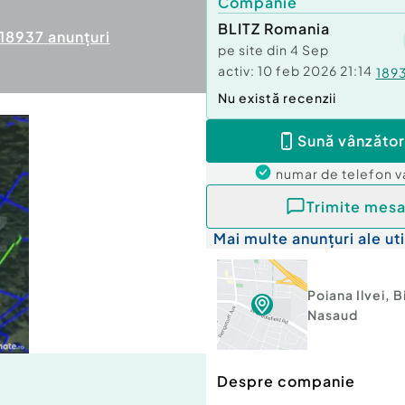
Companie
BLITZ Romania
18937
anunțuri
pe site din
4 Sep
activ:
10 feb 2026 21:14
189
Nu există recenzii
Sună vânzător
numar de telefon
v
Trimite mesa
Mai multe anunțuri ale uti
Poiana Ilvei
,
B
Nasaud
Despre companie