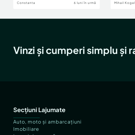
Constanta
6 luni în urmă
Mihail Koga
Vinzi și cumperi simplu și 
Secțiuni Lajumate
Auto, moto și ambarcațiuni
Imobiliare