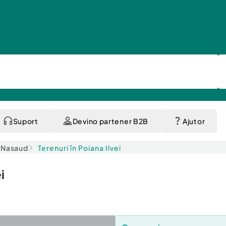
Suport
Devino partener B2B
Ajutor
a-Nasaud
Terenuri în Poiana Ilvei
i