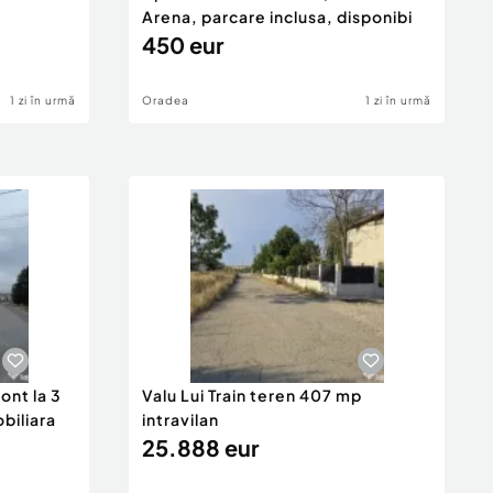
Arena, parcare inclusa, disponibi
450 eur
1 zi în urmă
Oradea
1 zi în urmă
ont la 3
Valu Lui Train teren 407 mp
obiliara
intravilan
25.888 eur