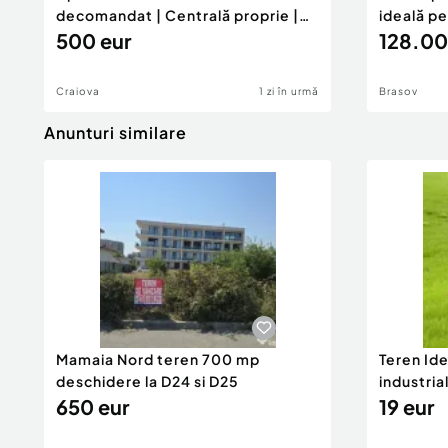
decomandat | Centrală proprie |
ideală p
60 mp |
500 eur
128.00
Craiova
1 zi în urmă
Brasov
Anunturi similare
Mamaia Nord teren 700 mp
Teren Id
deschidere la D24 si D25
industria
650 eur
DN2A
19 eur