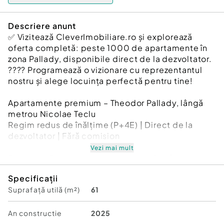
Descriere anunt
✅ Vizitează CleverImobiliare.ro și explorează
oferta completă: peste 1000 de apartamente în
zona Pallady, disponibile direct de la dezvoltator.
???? Programează o vizionare cu reprezentantul
nostru și alege locuința perfectă pentru tine!
Apartamente premium – Theodor Pallady, lângă
metrou Nicolae Teclu
Regim redus de înălțime (P+4E) | Direct de la
dezvoltator | Fără comision
Vezi mai mult
Descoperă un nou standard de confort într-un
bloc modern, situat la doar câțiva pași de stația
Specificații
de metrou Nicolae Teclu!
Suprafață utilă (m²)
61
✔ Finisaje de calitate, la alegere
✔ Încălzire prin pardoseală
✔ Ferestre mari pentru luminozitate naturală
An constructie
2025
✔ Locuri de parcare subterane