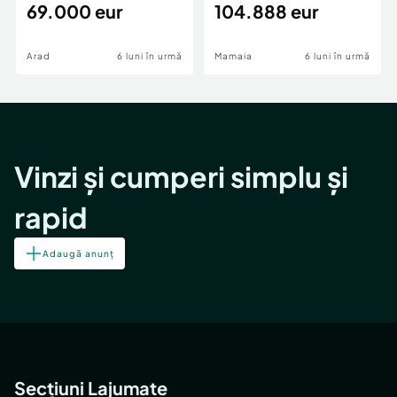
69.000 eur
cheie,langa Mega
104.888 eur
Image
Arad
6 luni în urmă
Mamaia
6 luni în urmă
Vinzi și cumperi simplu și
rapid
Adaugă anunț
Secțiuni Lajumate