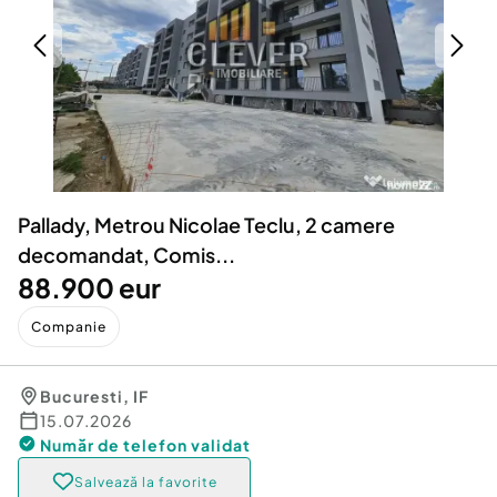
Locuri de munca
Utilaje agricole si industriale
Servicii
Piese auto si accesorii
Animale de companie
Dacia Duster
Afaceri și echipamente profesionale
Inchiriere Bunuri si Vehicule
Pallady, Metrou Nicolae Teclu, 2 camere
decomandat, Comis...
88.900 eur
Companie
Bucuresti
,
IF
15.07.2026
Număr de telefon
validat
Salvează la favorite