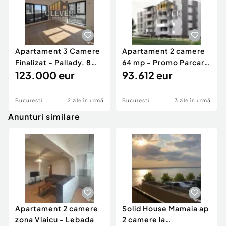
Apartament 3 Camere
Apartament 2 camere
Finalizat - Pallady, 8
64 mp - Promo Parcare
min metrou Teclu
123.000 eur
comision 0, Pal...
93.612 eur
Bucuresti
2 zile în urmă
Bucuresti
3 zile în urmă
Anunturi similare
Apartament 2 camere
Solid House Mamaia ap
zona Vlaicu - Lebada
2 camere la