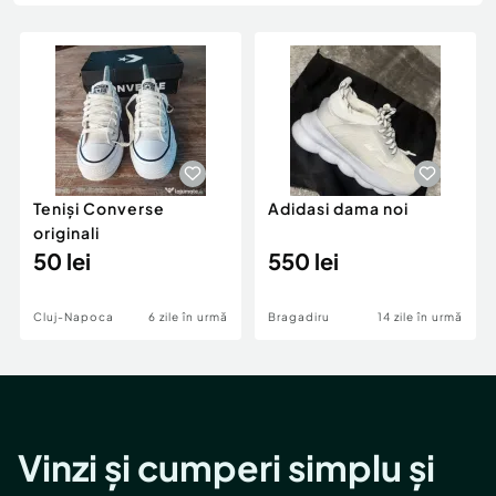
Locuri de munca
Utilaje agricole si industriale
Servicii
Piese auto si accesorii
Animale de companie
Dacia Duster
Afaceri și echipamente profesionale
Inchiriere Bunuri si Vehicule
Teniși Converse
Adidasi dama noi
originali
50 lei
550 lei
Cluj-Napoca
6 zile în urmă
Bragadiru
14 zile în urmă
Vinzi și cumperi simplu și