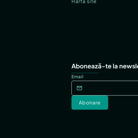
Hartă site
Abonează-te la newsl
Email
Abonare