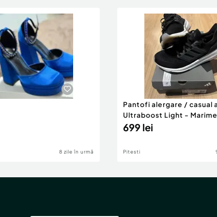
Pantofi alergare / casual 
Ultraboost Light - Marime
Cutie Originală
699 lei
8 zile în urmă
Pitesti