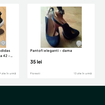
adidas
Pantofi eleganti - dama
a 42 -
35 lei
9 zile în urmă
Floresti
13 zile în urmă