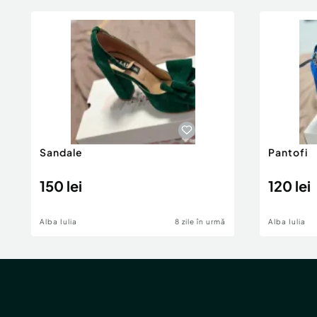
Sandale
Pantofi
150 lei
120 lei
Alba Iulia
8 zile în urmă
Alba Iulia