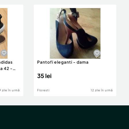
adidas
Pantofi eleganti - dama
a 42 -
35 lei
9 zile în urmă
Floresti
12 zile în urmă