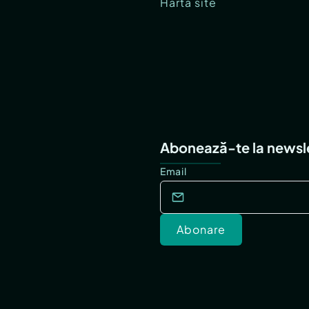
Hartă site
Abonează-te la newsl
Email
Abonare