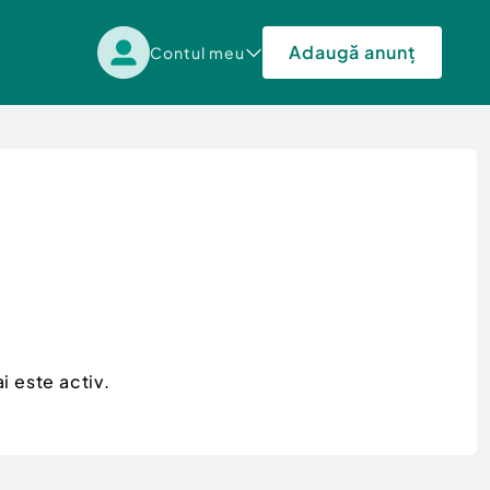
Adaugă anunț
Contul meu
i este activ.