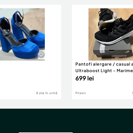
Pantofi alergare / casual 
Ultraboost Light - Marime
Cutie Originală
699 lei
8 zile în urmă
Pitesti