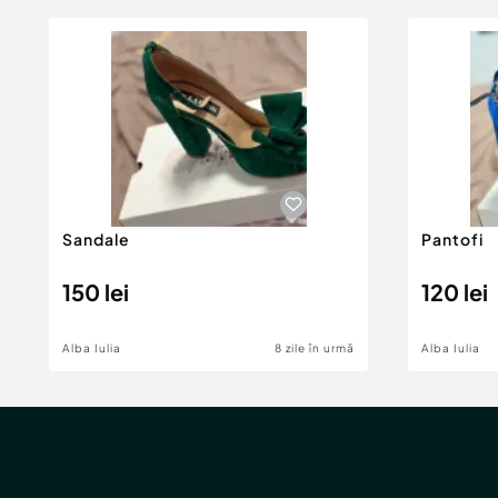
Sandale
Pantofi
150 lei
120 lei
Alba Iulia
8 zile în urmă
Alba Iulia